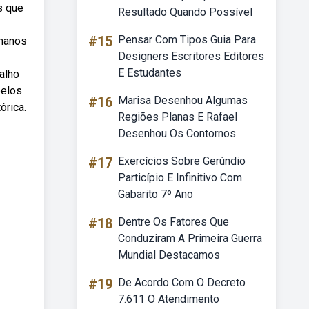
s que
Resultado Quando Possível
#15
Pensar Com Tipos Guia Para
umanos
Designers Escritores Editores
E Estudantes
alho
pelos
#16
Marisa Desenhou Algumas
órica.
Regiões Planas E Rafael
Desenhou Os Contornos
#17
Exercícios Sobre Gerúndio
Particípio E Infinitivo Com
Gabarito 7º Ano
#18
Dentre Os Fatores Que
Conduziram A Primeira Guerra
Mundial Destacamos
#19
De Acordo Com O Decreto
7.611 O Atendimento