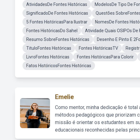
AtividadesDe Fontes Históricas
ModelosDe Tipo De Fon
SignificadoDe Fontes Históricas
Questões SobreFontes
5 Fontes HistóricasPara Ilustrar
NomesDe Fontes Histó
Fontes HistóricasDo Sahel
Atividade Quais OSIPOs De 
Resumo SobreFontes Históricas
Desenho E Pinto E 2Fo
TituloFontes Históricas
Fontes HistóricasTV
Registr
LivroFontes Históricas
Fontes HistóricasPara Colorir
Fatos HistóricosFontes Históricas
Emelie
Como mentor, minha dedicação é total
métodos pedagógicos que priorizam co
missão é orientar os estudantes em su
educacionais reconhecidas pelas princ