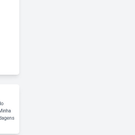
do
Minha
rdagens