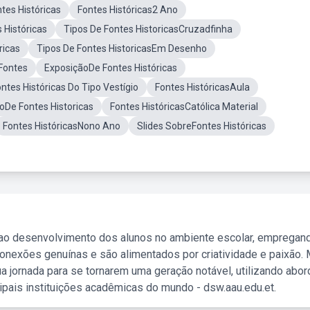
tes Históricas
Fontes Históricas2 Ano
 Históricas
Tipos De Fontes HistoricasCruzadfinha
ricas
Tipos De Fontes HistoricasEm Desenho
Fontes
ExposiçãoDe Fontes Históricas
ntes Históricas Do Tipo Vestígio
Fontes HistóricasAula
oDe Fontes Historicas
Fontes HistóricasCatólica Material
Fontes HistóricasNono Ano
Slides SobreFontes Históricas
 ao desenvolvimento dos alunos no ambiente escolar, empregan
nexões genuínas e são alimentados por criatividade e paixão. 
a jornada para se tornarem uma geração notável, utilizando abo
ipais instituições acadêmicas do mundo - dsw.aau.edu.et.