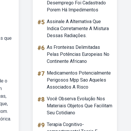
Desemprego Foi Cadastrado
Porem Há Impedimentos
#5
Assinale A Alternativa Que
Indica Corretamente A Mistura
Dessas Radiações.
os que
#6
As Fronteiras Delimitadas
Pelas Potências Europeias No
Continente Africano
#7
Medicamentos Potencialmente
Perigosos Mpp Sao Aqueles
de o
Associados A Risco
m
cas,
#8
Você Observa Evolução Nos
que,
Materiais Objetos Que Facilitam
com.
Seu Cotidiano
órica.
#9
Terapia Cognitivo-