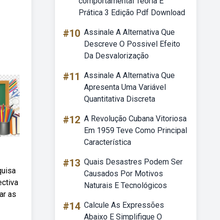
comportamental Teoria E
Prática 3 Edição Pdf Download
#10
Assinale A Alternativa Que
Descreve O Possivel Efeito
Da Desvalorização
#11
Assinale A Alternativa Que
Apresenta Uma Variável
Quantitativa Discreta
#12
A Revolução Cubana Vitoriosa
Em 1959 Teve Como Principal
Característica
#13
Quais Desastres Podem Ser
quisa
Causados Por Motivos
ectiva
Naturais E Tecnológicos
ar as
#14
Calcule As Expressões
Abaixo E Simplifique O