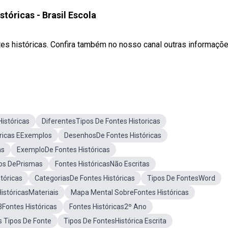
stóricas - Brasil Escola
tes históricas. Confira também no nosso canal outras informaçõ
istóricas
DiferentesTipos De Fontes Historicas
óricas EExemplos
DesenhosDe Fontes Históricas
as
ExemploDe Fontes Históricas
os DePrismas
Fontes HistóricasNão Escritas
tóricas
CategoriasDe Fontes Históricas
Tipos De FontesWord
istóricasMateriais
Mapa Mental SobreFontes Históricas
3Fontes Históricas
Fontes Históricas2º Ano
s Tipos De Fonte
Tipos De FontesHistórica Escrita