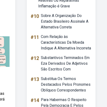
Reativas Ou Reparativas
Inflamação é Grave
#10
Sobre A Organização Do
Estado Brasileiro Assinale A
Alternativa Correta
#11
Com Relação às
Características Da Moeda
Indique A Alternativa Incorreta
#12
Substantivos Terminados Em
Eza Derivados De Adjetivos
São Escritos Com
#13
Substitua Os Termos
Destacados Pelos Pronomes
Oblíquos Correspondentes
tas
erá
#14
Para Habermas O Respeito
Pela Democracia E Pelos