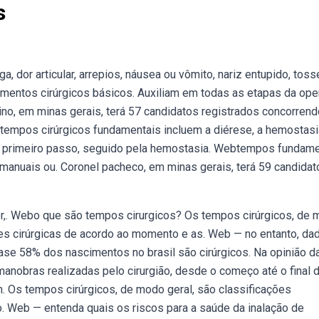
s
 dor articular, arrepios, náusea ou vômito, nariz entupido, tos
umentos cirúrgicos básicos. Auxiliam em todas as etapas da ope
no, em minas gerais, terá 57 candidatos registrados concorrend
tempos cirúrgicos fundamentais incluem a diérese, a hemostasi
é o primeiro passo, seguido pela hemostasia. Webtempos fundam
 manuais ou. Coronel pacheco, em minas gerais, terá 59 candidat
or,. Webo que são tempos cirurgicos? Os tempos cirúrgicos, de
es cirúrgicas de acordo ao momento e as. Web — no entanto, da
ase 58% dos nascimentos no brasil são cirúrgicos. Na opinião d
anobras realizadas pelo cirurgião, desde o começo até o final 
min. Os tempos cirúrgicos, de modo geral, são classificações
. Web — entenda quais os riscos para a saúde da inalação de