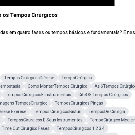
o os Tempos Cirúrgicos
zadas em quatro fases ou tempos básicos e fundamentais? E nes
Tempos CirúrgicosDiérese
TempoCirúrgico
Hemostasia
Como MontarTempos Cirúrgico
As 6Tempos Cirúrgic
Tempos CirúrgicosE Instrumentais
CiteOS Tempos Cirúrgicos
magens TemposCirurgico
TemposCirurgicos Pinças
érese Exérese
Tempos CirúrgicosBisturi
TemposDe Cirurgia
s
TemposCirurgicos E Seus Instrumentos
TempoCirúrgico Medici
Time Out Cirúrgico Fases
TemposCirurgicos 1 2 3 4