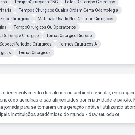
icos
TemposCirurgicos PNG
Fotos DoTempo Cirurgicos
inaria
Tempos Cirurgicos Quaisa Ordem Certa Odontologia
empo Cirurgicos
Materiais Usado Nos 4Tempo Cirurgicos
ias
TempoCirurgicos Ou Operatorios
a DeTempo Cirurgico
TempoCirurgico Dierese
Sobecc Períodod Cirurgicos
Termos Cirurgicos A
rgicos
TempoCirurgicos
 ao desenvolvimento dos alunos no ambiente escolar, empregan
nexões genuínas e são alimentados por criatividade e paixão. 
a jornada para se tornarem uma geração notável, utilizando abo
ipais instituições acadêmicas do mundo - dsw.aau.edu.et.