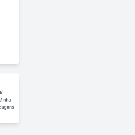
do
Minha
rdagens