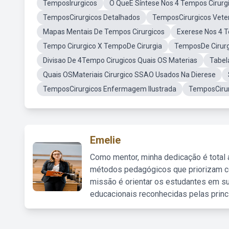
TemposIrurgicos
O QueÉ Síntese Nos 4 Tempos Cirurg
TemposCirurgicos Detalhados
TemposCirurgicos Veter
Mapas Mentais De Tempos Cirurgicos
Exerese Nos 4 T
Tempo Cirurgico X TempoDe Cirurgia
TemposDe Cirurg
Divisao De 4Tempo Cirugicos Quais OS Materias
Tabel
Quais OSMateriais Cirurgico SSAO Usados Na Dierese
TemposCirurgicos Enfermagem Ilustrada
TemposCiru
Emelie
Como mentor, minha dedicação é total
métodos pedagógicos que priorizam co
missão é orientar os estudantes em su
educacionais reconhecidas pelas princ