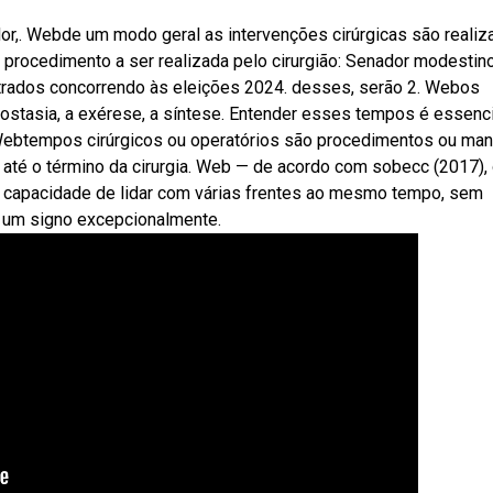
or,. Webde um modo geral as intervenções cirúrgicas são reali
procedimento a ser realizada pelo cirurgião: Senador modestin
strados concorrendo às eleições 2024. desses, serão 2. Webos
mostasia, a exérese, a síntese. Entender esses tempos é essenci
ir. Webtempos cirúrgicos ou operatórios são procedimentos ou ma
o até o término da cirurgia. Web — de acordo com sobecc (2017),
 capacidade de lidar com várias frentes ao mesmo tempo, sem
 um signo excepcionalmente.