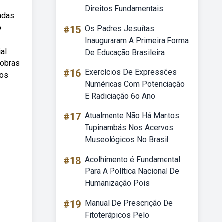
Direitos Fundamentais
zadas
o
#15
Os Padres Jesuítas
Inauguraram A Primeira Forma
al
De Educação Brasileira
nobras
#16
Exercícios De Expressões
 os
Numéricas Com Potenciação
E Radiciação 6o Ano
#17
Atualmente Não Há Mantos
Tupinambás Nos Acervos
Museológicos No Brasil
#18
Acolhimento é Fundamental
Para A Política Nacional De
Humanização Pois
#19
Manual De Prescrição De
Fitoterápicos Pelo