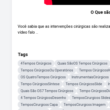
O Que sã
Você sabia que as intervenções cirúrgicas são reali
vídeo falo ...
Tags
4Tempos Cirúrgicos
Quais SãoOS Tempos Cirúrgicos
Tempos CirúrgicosOu Operatórios
Tempos Cirúrgicos
OS QuatroTempos Cirúrgicos
InstrumentaisCirúrgicos
Tempo CirúrgicosSíntese
Tempos CirúrgicosSlide
I
Quais São OS7 Tempos Cirúrgicos
Tempo CirúrgicosDi
4 Tempos CirúrgicosDesenho
TemposCirurgicos Slide
TemposCirurgicos Capa
TemposCirurgicos Imagem