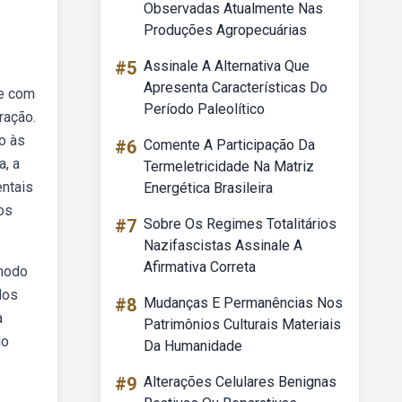
Observadas Atualmente Nas
Produções Agropecuárias
#5
Assinale A Alternativa Que
Apresenta Características Do
se com
Período Paleolítico
ração.
o às
#6
Comente A Participação Da
a, a
Termeletricidade Na Matriz
entais
Energética Brasileira
os
#7
Sobre Os Regimes Totalitários
Nazifascistas Assinale A
Afirmativa Correta
 modo
dos
#8
Mudanças E Permanências Nos
a
Patrimônios Culturais Materiais
do
Da Humanidade
#9
Alterações Celulares Benignas