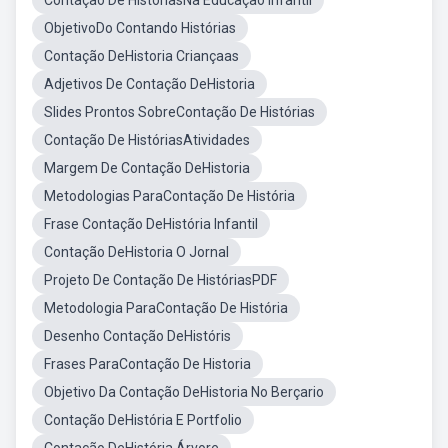
Contação De HistóriasNa Educação Infantil
ObjetivoDo Contando Histórias
Contação DeHistoria Criançaas
Adjetivos De Contação DeHistoria
Slides Prontos SobreContação De Histórias
Contação De HistóriasAtividades
Margem De Contação DeHistoria
Metodologias ParaContação De História
Frase Contação DeHistória Infantil
Contação DeHistoria O Jornal
Projeto De Contação De HistóriasPDF
Metodologia ParaContação De História
Desenho Contação DeHistóris
Frases ParaContação De Historia
Objetivo Da Contação DeHistoria No Berçario
Contação DeHistória E Portfolio