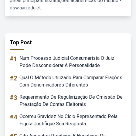
pelas principais instituições acadêmicas do mundo -
dsw.aau.edu.et.
Top Post
#1
Num Processo Judicial Consumerista O Juiz
Pode Desconsiderar A Personalidade
#2
Qual O Método Utilizado Para Comparar Frações
Com Denominadores Diferentes
#3
Requerimento De Regularização De Omissão De
Prestação De Contas Eleitorais
#4
Ocorreu Gravidez No Ciclo Representado Pela
Figura Justifique Sua Resposta
Cite Aspectos Positivos E Negativos Da