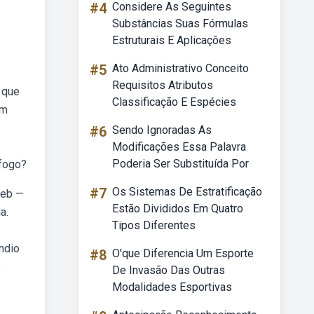
#4
Considere As Seguintes
Substâncias Suas Fórmulas
Estruturais E Aplicações
#5
Ato Administrativo Conceito
Requisitos Atributos
 que
Classificação E Espécies
um
#6
Sendo Ignoradas As
Modificações Essa Palavra
Poderia Ser Substituída Por
 fogo?
#7
Os Sistemas De Estratificação
Web —
Estão Divididos Em Quatro
a.
Tipos Diferentes
ndio
#8
O'que Diferencia Um Esporte
e
De Invasão Das Outras
Modalidades Esportivas