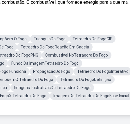
 combustão. O combustível, que fornece energia para a queima;.
ompõem O Fogo
TrianguloDo Fogo
Tetraedro Do FogoGIF
De Fogo
Tetraedro Do FogoReação Em Cadeia
etraedro Do FogoPNG
Combustivel NoTetraedro Do Fogo
ogo
Fundo Da ImagemTetraedro Do Fogo
Fogo Fundiona
PropagaçãoDo Fogo
Tetraedro Do FogoInterativo
ompõemO Tetraedro Do Fogo
Tetraedro Do FogoDefinição
fica
Imagens IlustrativasDo Tetraedro Do Fogo
 FogoX Tetraedro Do Fogo
Imagem Do Tetraedro Do FogoFase Inicial