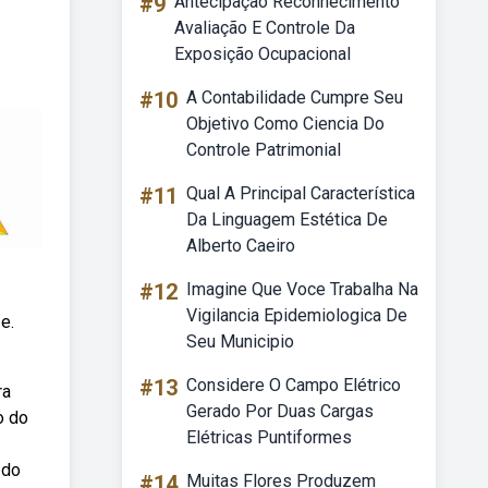
#9
Antecipação Reconhecimento
Avaliação E Controle Da
Exposição Ocupacional
#10
A Contabilidade Cumpre Seu
Objetivo Como Ciencia Do
Controle Patrimonial
#11
Qual A Principal Característica
Da Linguagem Estética De
Alberto Caeiro
#12
Imagine Que Voce Trabalha Na
Vigilancia Epidemiologica De
e.
Seu Municipio
#13
Considere O Campo Elétrico
ra
Gerado Por Duas Cargas
o do
Elétricas Puntiformes
 do
#14
Muitas Flores Produzem