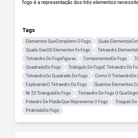
fogo é a representação dos três elementos necessita
Tags
Elementos QueCompõem O Fogo
Quais ElementosC
Qualis SaoOS Elementos Fo Fogo
Tetraedro Elemento
Tetraedro Do FogoFiguras
ComponentesDo Fogo
T
QuadradoDo Fogo
Triângulo Do FogoE Tetraedro Do F
TetraedroOu Quadrado Do Fogo
Como O TretaedroDo 
ExplicandoO Tetraedro Do Fogo
Quantos Elementos C
Nr 23 TrianguloDo Fogo
Tetraedro Do Fogo O QueSegni
Poliedro De PlatãoQue Representa O Fogo
Triagulo Do
PirâmideDo Fogo