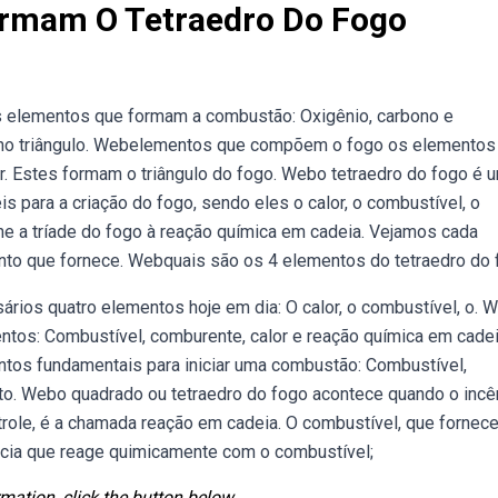
ormam O Tetraedro Do Fogo
s elementos que formam a combustão: Oxigênio, carbono e
 no triângulo. Webelementos que compõem o fogo os elementos
. Estes formam o triângulo do fogo. Webo tetraedro do fogo é 
 para a criação do fogo, sendo eles o calor, o combustível, o
e a tríade do fogo à reação química em cadeia. Vejamos cada
nto que fornece. Webquais são os 4 elementos do tetraedro do
ários quatro elementos hoje em dia: O calor, o combustível, o. 
ntos: Combustível, comburente, calor e reação química em cadei
ntos fundamentais para iniciar uma combustão: Combustível,
to. Webo quadrado ou tetraedro do fogo acontece quando o incê
ntrole, é a chamada reação em cadeia. O combustível, que fornec
ncia que reage quimicamente com o combustível;
mation, click the button below.