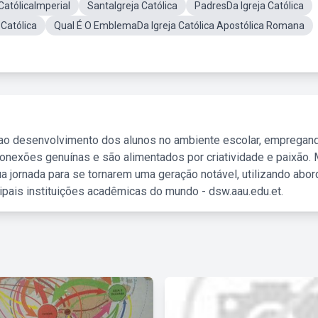
 CatólicaImperial
SantaIgreja Católica
PadresDa Igreja Católica
Católica
Qual É O EmblemaDa Igreja Católica Apostólica Romana
 ao desenvolvimento dos alunos no ambiente escolar, empregan
nexões genuínas e são alimentados por criatividade e paixão. 
a jornada para se tornarem uma geração notável, utilizando abo
ipais instituições acadêmicas do mundo - dsw.aau.edu.et.