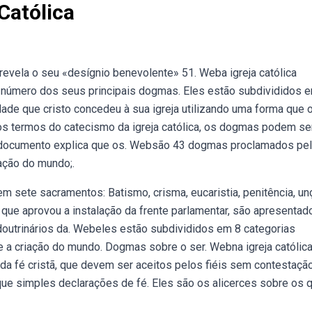
Católica
evela o seu «desígnio benevolente» 51. Weba igreja católica
 número dos seus principais dogmas. Eles estão subdivididos 
ade que cristo concedeu à sua igreja utilizando uma forma que 
os termos do catecismo da igreja católica, os dogmas podem se
o documento explica que os. Websão 43 dogmas proclamados pe
iação do mundo;.
em sete sacramentos: Batismo, crisma, eucaristia, penitência, un
ue aprovou a instalação da frente parlamentar, são apresentad
 doutrinários da. Webeles estão subdivididos em 8 categorias
 a criação do mundo. Dogmas sobre o ser. Webna igreja católica
da fé cristã, que devem ser aceitos pelos fiéis sem contestação
ue simples declarações de fé. Eles são os alicerces sobre os 