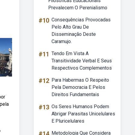
Filosóficas Educacionais
Prevalecem O Perenialismo
#10
Consequências Provocadas
Pelo Alto Grau De
Disseminação Deste
Caramujo.
#11
Tendo Em Vista A
Transitividade Verbal E Seus
Respectivos Complementos
#12
Para Habermas O Respeito
Pela Democracia E Pelos
Direitos Fundamentais
por
pela
#13
Os Seres Humanos Podem
Abrigar Parasitas Unicelulares
E Pluricelulares
o
#14
Metodologia Que Considera