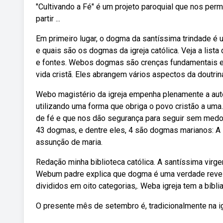
"Cultivando a Fé" é um projeto paroquial que nos permi
partir ...
Em primeiro lugar, o dogma da santíssima trindade é
e quais são os dogmas da igreja católica. Veja a li
e fontes. Webos dogmas são crenças fundamentais e i
vida cristã. Eles abrangem vários aspectos da doutrina
Webo magistério da igreja empenha plenamente a auto
utilizando uma forma que obriga o povo cristão a uma
de fé e que nos dão segurança para seguir sem medo. 
43 dogmas, e dentre eles, 4 são dogmas marianos: A i
assunção de maria.
Redação minha biblioteca católica. A santíssima virg
Webum padre explica que dogma é uma verdade revelada
divididos em oito categorias,. Weba igreja tem a bíbli
O presente mês de setembro é, tradicionalmente na igre