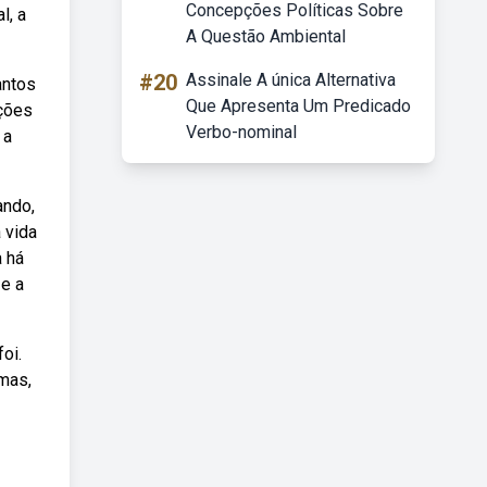
Concepções Políticas Sobre
l, a
A Questão Ambiental
#20
Assinale A única Alternativa
antos
Que Apresenta Um Predicado
ições
Verbo-nominal
 a
ando,
 vida
a há
 e a
oi.
gmas,