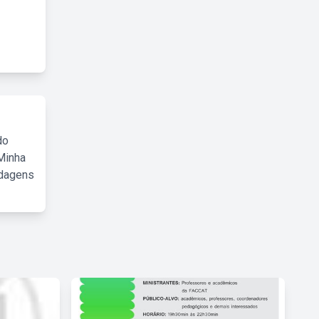
do
Minha
rdagens