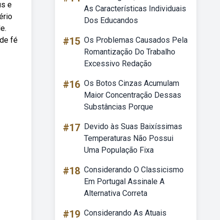
us e
As Características Individuais
ério
Dos Educandos
e.
de fé
#15
Os Problemas Causados Pela
Romantização Do Trabalho
Excessivo Redação
#16
Os Botos Cinzas Acumulam
Maior Concentração Dessas
Substâncias Porque
#17
Devido às Suas Baixíssimas
Temperaturas Não Possui
Uma População Fixa
#18
Considerando O Classicismo
Em Portugal Assinale A
Alternativa Correta
#19
Considerando As Atuais