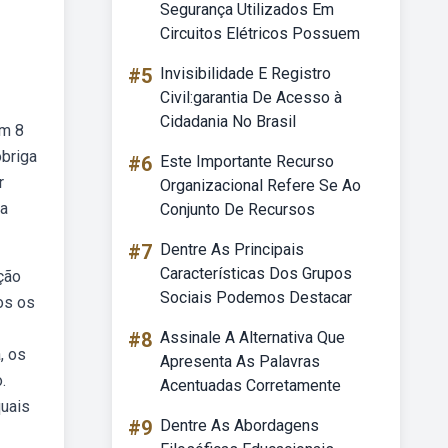
Segurança Utilizados Em
Circuitos Elétricos Possuem
#5
Invisibilidade E Registro
Civil:garantia De Acesso à
Cidadania No Brasil
em 8
obriga
#6
Este Importante Recurso
r
Organizacional Refere Se Ao
la
Conjunto De Recursos
#7
Dentre As Principais
Características Dos Grupos
ção
Sociais Podemos Destacar
os os
#8
Assinale A Alternativa Que
, os
Apresenta As Palavras
.
Acentuadas Corretamente
quais
#9
Dentre As Abordagens