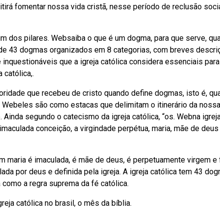
tirá fomentar nossa vida cristã, nesse período de reclusão socia
 um dos pilares. Websaiba o que é um dogma, para que serve, qu
sta de 43 dogmas organizados em 8 categorias, com breves descr
nquestionáveis que a igreja católica considera essenciais para
 católica,.
ridade que recebeu de cristo quando define dogmas, isto é, qu
. Webeles são como estacas que delimitam o itinerário da nossa
Ainda segundo o catecismo da igreja católica, “os. Webna igrej
maculada conceição, a virgindade perpétua, maria, mãe de deus
em maria é imaculada, é mãe de deus, é perpetuamente virgem e f
 por deus e definida pela igreja. A igreja católica tem 43 do
a como a regra suprema da fé católica.
ja católica no brasil, o mês da bíblia.