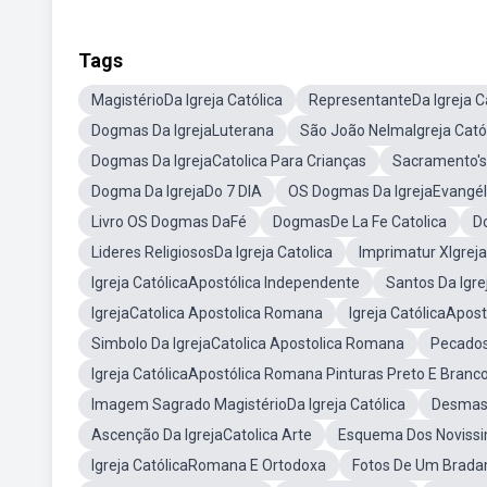
Tags
MagistérioDa Igreja Católica
RepresentanteDa Igreja C
Dogmas Da IgrejaLuterana
São João NelmaIgreja Cató
Dogmas Da IgrejaCatolica Para Crianças
Sacramento's 
Dogma Da IgrejaDo 7 DIA
OS Dogmas Da IgrejaEvangél
Livro OS Dogmas DaFé
DogmasDe La Fe Catolica
D
Lideres ReligiososDa Igreja Catolica
Imprimatur XIgreja
Igreja CatólicaApostólica Independente
Santos Da Igr
IgrejaCatolica Apostolica Romana
Igreja CatólicaApo
Simbolo Da IgrejaCatolica Apostolica Romana
Pecados
Igreja CatólicaApostólica Romana Pinturas Preto E Branc
Imagem Sagrado MagistérioDa Igreja Católica
Desmas
Ascenção Da IgrejaCatolica Arte
Esquema Dos Novissi
Igreja CatólicaRomana E Ortodoxa
Fotos De Um Bradam