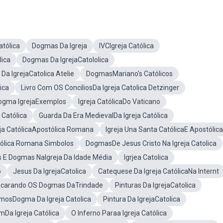
atólica
Dogmas Da Igreja
IVCIgreja Católica
lica
Dogmas Da IgrejaCatololica
Da IgrejaCatolica Atelie
DogmasMariano's Católicos
ica
Livro Com OS ConciliosDa Igreja Catolica Detzinger
ogma IgrejaExemplos
Igreja CatólicaDo Vaticano
 Católica
Guarda Da Era MedievalDa Igreja Católica
eja CatólicaApostólica Romana
Igreja Una Santa CatólicaE Apostólica
stólica Romana Simbolos
DogmasDe Jesus Cristo Na Igreja Catolica
 E Dogmas NaIgreja Da Idade Média
Igrjea Catolica
o
Jesus Da IgrejaCatolica
Catequese Da Igreja CatólicaNa Internt
carando OS Dogmas DaTrindade
Pinturas Da IgrejaCatolica
mosDogma Da Igreja Catolica
Pintura Da IgrejaCatolica
Da Igreja Católica
O Inferno Paraa Igreja Católica