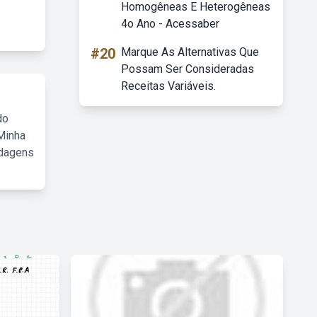
Homogêneas E Heterogêneas
4o Ano - Acessaber
#20
Marque As Alternativas Que
Possam Ser Consideradas
Receitas Variáveis.
do
Minha
rdagens