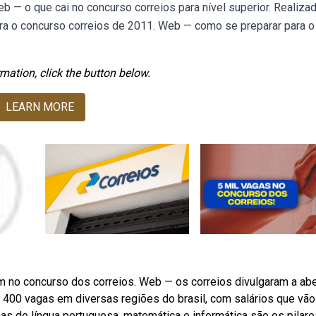
eb — o que cai no concurso correios para nível superior. Realiza
para o concurso correios de 2011. Web — como se preparar para o
mation, click the button below.
LEARN MORE
 no concurso dos correios. Web — os correios divulgaram a abe
 400 vagas em diversas regiões do brasil, com salários que vão
as de língua portuguesa, matemática e informática são os pilare