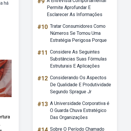
#9
A Entrevista Comportamental
da há
Permite Aprofundar E
Esclarecer As Informações
#10
Tratar Consumidores Como
Números Se Tornou Uma
Estratégia Perigosa Porque
#11
Considere As Seguintes
Substâncias Suas Fórmulas
Estruturais E Aplicações
#12
Considerando Os Aspectos
De Qualidade E Produtividade
Segundo Sprague Jr
#13
A Universidade Corporativa é
O Guarda Chuva Estratégico
rtura
Das Organizações
.
#14
Sobre O Período Chamado
s,