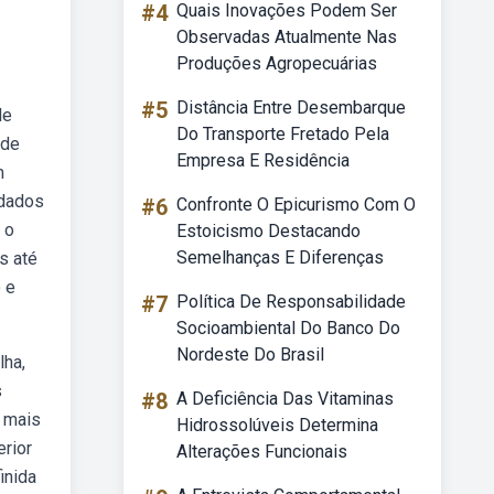
#4
Quais Inovações Podem Ser
Observadas Atualmente Nas
Produções Agropecuárias
#5
Distância Entre Desembarque
de
Do Transporte Fretado Pela
 de
Empresa E Residência
m
rdados
#6
Confronte O Epicurismo Com O
 o
Estoicismo Destacando
Semelhanças E Diferenças
s até
 e
#7
Política De Responsabilidade
Socioambiental Do Banco Do
Nordeste Do Brasil
lha,
s
#8
A Deficiência Das Vitaminas
o mais
Hidrossolúveis Determina
erior
Alterações Funcionais
inida