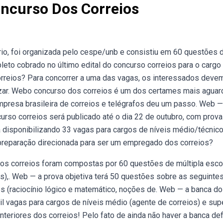
ncurso Dos Correios
tório, foi organizada pelo cespe/unb e consistiu em 60 questões 
pleto cobrado no último edital do concurso correios para o cargo
rreios? Para concorrer a uma das vagas, os interessados deve
ealizar. Webo concurso dos correios é um dos certames mais agua
empresa brasileira de correios e telégrafos deu um passo. Web —
curso correios será publicado até o dia 22 de outubro, com prova
 disponibilizando 33 vagas para cargos de níveis médio/técnico
 preparação direcionada para ser um empregado dos correios?
dos correios foram compostas por 60 questões de múltipla esco
s),. Web — a prova objetiva terá 50 questões sobre as seguinte
os (raciocínio lógico e matemático, noções de. Web — a banca d
l vagas para cargos de níveis médio (agente de correios) e sup
nteriores dos correios! Pelo fato de ainda não haver a banca def