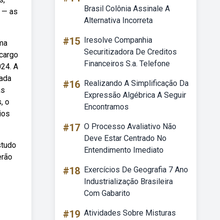
Brasil Colônia Assinale A
 — as
Alternativa Incorreta
#15
Iresolve Companhia
uma
Securitizadora De Creditos
 cargo
Financeiros S.a. Telefone
024. A
nada
#16
Realizando A Simplificação Da
as
Expressão Algébrica A Seguir
, o
Encontramos
ios
#17
O Processo Avaliativo Não
Deve Estar Centrado No
studo
Entendimento Imediato
erão
#18
Exercícios De Geografia 7 Ano
Industrialização Brasileira
Com Gabarito
#19
Atividades Sobre Misturas