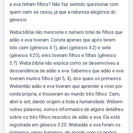
e eva tinham filhos? Não faz sentido questionar com
quem caim se casou, já que a natureza alegórica do
gênesis.
Weba bíblia não menciona o número total de filhos que
adão e eva tiveram. Consta apenas que após terem
tido caim (gênesis 4:1), abel (gênesis 4:2) e sete
(gênesis 4:25), eles tiveram filhos e filhas (gênesis
5:7). Weba bíblia não explica como se desenvolveu a
descendência de adão e eva. Sabemos que adão e eva
tiveram muitos filhos (gn 5, 4), dos quais os primeiros.
Webentão adão e eva tiveram que aprender a viver por
conta própria, e trouxeram ao mundo três filhos: Caim,
abel e set, dando origem a toda a humanidade. Webem
outras palavras, somos informados de alguns detalhes
sobre os três filhos nascidos de adão e eva. Ela está
registrada em gênesis 3:20: Webadão e eva foram os
primeiros seres humanos, de acordo com os textos