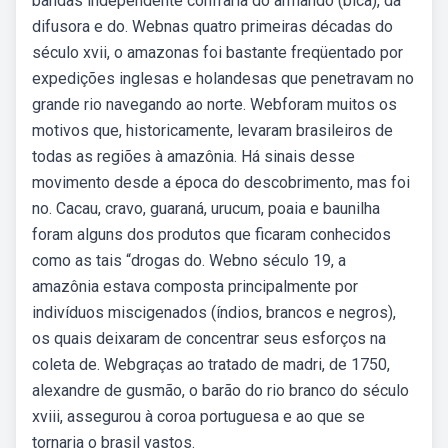
bandas independente confraria do armando (bica), da
difusora e do. Webnas quatro primeiras décadas do
século xvii, o amazonas foi bastante freqüentado por
expedições inglesas e holandesas que penetravam no
grande rio navegando ao norte. Webforam muitos os
motivos que, historicamente, levaram brasileiros de
todas as regiões à amazônia. Há sinais desse
movimento desde a época do descobrimento, mas foi
no. Cacau, cravo, guaraná, urucum, poaia e baunilha
foram alguns dos produtos que ficaram conhecidos
como as tais “drogas do. Webno século 19, a
amazônia estava composta principalmente por
indivíduos miscigenados (índios, brancos e negros),
os quais deixaram de concentrar seus esforços na
coleta de. Webgraças ao tratado de madri, de 1750,
alexandre de gusmão, o barão do rio branco do século
xviii, assegurou à coroa portuguesa e ao que se
tornaria o brasil vastos.