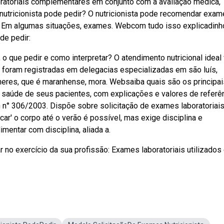
atoriais complementares em conjunto com a avaliação médica,
nutricionista pode pedir? O nutricionista pode recomendar exa
 Em algumas situações, exames. Webcom tudo isso explicadinh
de pedir:
o que pedir e como interpretar? O atendimento nutricional ideal 
 foram registradas em delegacias especializadas em são luís,
lheres, que é maranhense, mora. Websaiba quais são os principai
a saúde de seus pacientes, com explicações e valores de referên
 n° 306/2003. Dispõe sobre solicitação de exames laboratoriais
ecar' o corpo até o verão é possível, mas exige disciplina e
entar com disciplina, aliada a.
r no exercício da sua profissão: Exames laboratoriais utilizados