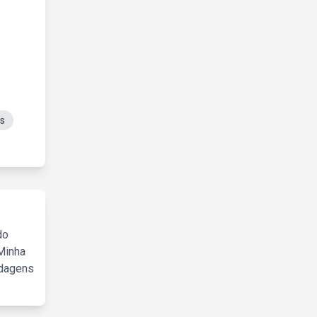
is
do
Minha
rdagens