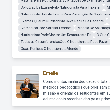
Material Para Nutricionista Solicitações De ExamesPronta
Solicitção De ExamePelo Nutricionista Para Imprimir
M
Nutricionista Solicita ExamePara Prescrição De Suplemen
Exames QueUm Nutrisonista Deve Pedir Sue Paciente
BiomedicoPode Solicitar Exames
Modelo De Solicitaç
Nutricionista PodeMontar Um Restaurante Fit
O Que O 
Todas as CircunferenciasQue O Nutricionista Pode Fazer
Quais Punlicos O NutricionistaAtende
Emelie
Como mentor, minha dedicação é total
métodos pedagógicos que priorizam co
missão é orientar os estudantes em su
educacionais reconhecidas pelas princ