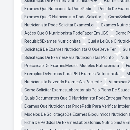
Solicitação De Exames NutricionistaPDF
Exames Nutric
Exames Que Nutricionista PodePedir
Pedido De Exames
Exames Que O Nutricionista Pode Solicitar
ComoSolicit
Nutricionista Pode Solicitar ExamesLei
Exames Nutrici
Ações Que O Nutricionista PodeFazer Em UBS
Como Pe
RequisiçõExames Nutricionista
Qual a LeiQue O Nutric
Solicitaçã De Exames Nutricionista O QueDeve Ter
Gui
Solicitação De ExamesPara Nutricionistas Pronto
Nutr
Prescricao De ExamesMédico Modeles Nutricionista
Fo
Exemplos DeFormas Para PED Exames Nutricionista
M
Nutricionista Fazendo ExamesNo Paciente
Vitaminas 
Como Solicitar ExamesLaboratoriais Pelo Plano De Saude
Quais Documentos Que O Nutricionista PodeEntregar Par
Exames Que Nutricionista PodePedir Para Verificar Intole
Modelos De SolicitaçãoDe Exames Bioquimicos Nutricioni
Ficha De Pedidos De ExamesLaboratoriais Nutricionista 