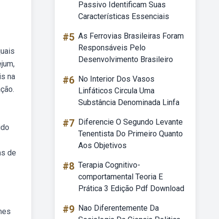
Passivo Identificam Suas
Características Essenciais
#5
As Ferrovias Brasileiras Foram
Responsáveis Pelo
quais
Desenvolvimento Brasileiro
ejum,
is na
#6
No Interior Dos Vasos
ação.
Linfáticos Circula Uma
Substância Denominada Linfa
#7
Diferencie O Segundo Levante
ido
Tenentista Do Primeiro Quanto
Aos Objetivos
as de
#8
Terapia Cognitivo-
comportamental Teoria E
Prática 3 Edição Pdf Download
#9
Nao Diferentemente Da
ames