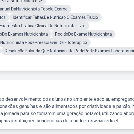
 Para Nutricionista PDF
anual DaNutricionista Tabela Exame
tos
Identificar FaltasDe Nutricao O Exames Fisicio
ExamesNa Pratica Clinica Do Nutricinista Livro
ãoDe Exames Nutricionista
PedidoDe Exame Nutricionista
Nutricionista PodePreescrever De Fitoterapico
Resolução Falando Que Nutricionista PodePedir Exames Laboratoria
 ao desenvolvimento dos alunos no ambiente escolar, empregan
nexões genuínas e são alimentados por criatividade e paixão. 
a jornada para se tornarem uma geração notável, utilizando abo
ipais instituições acadêmicas do mundo - dsw.aau.edu.et.