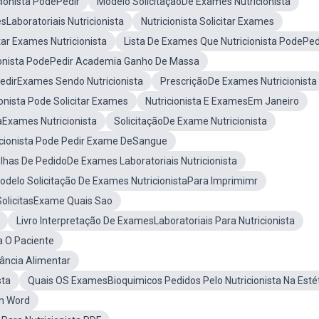
ionista PodePedir
Modelo SolicitaçãoDe Exames Nutricionista
Laboratoriais Nutricionista
Nutricionista Solicitar Exames
ar Exames Nutricionista
Lista De Exames Que Nutricionista PodePed
onista PodePedir Academia Ganho De Massa
dirExames Sendo Nutricionista
PrescriçãoDe Exames Nutricionista
ionista Pode Solicitar Exames
Nutricionista E ExamesEm Janeiro
aExames Nutricionista
SolicitaçãoDe Exame Nutricionista
icionista Pode Pedir Exame DeSangue
lhas De PedidoDe Exames Laboratoriais Nutricionista
odelo Solicitação De Exames NutricionistaPara Imprimimr
SolicitasExame Quais Sao
Livro Interpretação De ExamesLaboratoriais Para Nutricionista
a O Paciente
rância Alimentar
sta
Quais OS ExamesBioquimicos Pedidos Pelo Nutricionista Na Esté
Em Word