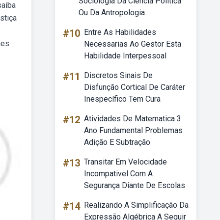
Sociologia Da Ciencia Politica
saiba
Ou Da Antropologia
stiça
e
#10
Entre As Habilidades
mes
Necessarias Ao Gestor Esta
Habilidade Interpessoal
#11
Discretos Sinais De
Disfunção Cortical De Caráter
Inespecífico Tem Cura
#12
Atividades De Matematica 3
Ano Fundamental Problemas
Adição E Subtração
#13
Transitar Em Velocidade
Incompativel Com A
Segurança Diante De Escolas
#14
Realizando A Simplificação Da
Expressão Algébrica A Seguir