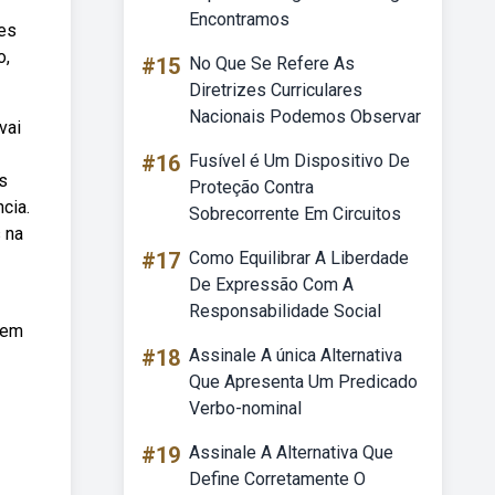
Encontramos
mes
o,
#15
No Que Se Refere As
Diretrizes Curriculares
Nacionais Podemos Observar
vai
#16
Fusível é Um Dispositivo De
s
Proteção Contra
cia.
Sobrecorrente Em Circuitos
 na
#17
Como Equilibrar A Liberdade
De Expressão Com A
Responsabilidade Social
 em
#18
Assinale A única Alternativa
Que Apresenta Um Predicado
Verbo-nominal
#19
Assinale A Alternativa Que
Define Corretamente O