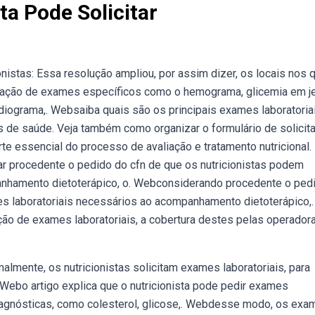
ta Pode Solicitar
istas: Essa resolução ampliou, por assim dizer, os locais nos 
alização de exames específicos como o hemograma, glicemia em j
ardiograma,. Websaiba quais são os principais exames laboratoria
s de saúde. Veja também como organizar o formulário de solicit
e essencial do processo de avaliação e tratamento nutricional.
 procedente o pedido do cfn de que os nutricionistas podem
panhamento dietoterápico, o. Webconsiderando procedente o ped
es laboratoriais necessários ao acompanhamento dietoterápico,.
ção de exames laboratoriais, a cobertura destes pelas operador
almente, os nutricionistas solicitam exames laboratoriais, para
. Webo artigo explica que o nutricionista pode pedir exames
diagnósticas, como colesterol, glicose,. Webdesse modo, os ex