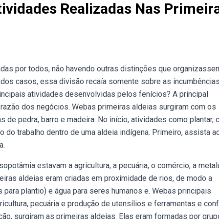
tividades Realizadas Nas Primeir
adas por todos, não havendo outras distinções que organizasse
ados casos, essa divisão recaía somente sobre as incumbência
cipais atividades desenvolvidas pelos fenícios? A principal
 razão dos negócios. Webas primeiras aldeias surgiram com os
de pedra, barro e madeira. No início, atividades como plantar, c
 do trabalho dentro de uma aldeia indígena. Primeiro, assista a
a.
potâmia estavam a agricultura, a pecuária, o comércio, a metalu
eiras aldeias eram criadas em proximidade de rios, de modo a
s para plantio) e água para seres humanos e. Webas principais
ricultura, pecuária e produção de utensílios e ferramentas e co
ão, surgiram as primeiras aldeias. Elas eram formadas por gru