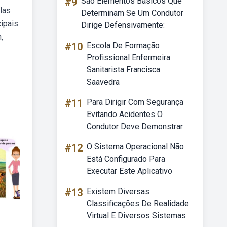
#9
São Elementos Básicos Que
las
Determinam Se Um Condutor
ipais
Dirige Defensivamente:
,
#10
Escola De Formação
Profissional Enfermeira
Sanitarista Francisca
Saavedra
#11
Para Dirigir Com Segurança
Evitando Acidentes O
Condutor Deve Demonstrar
#12
O Sistema Operacional Não
Está Configurado Para
Executar Este Aplicativo
#13
Existem Diversas
Classificações De Realidade
Virtual E Diversos Sistemas