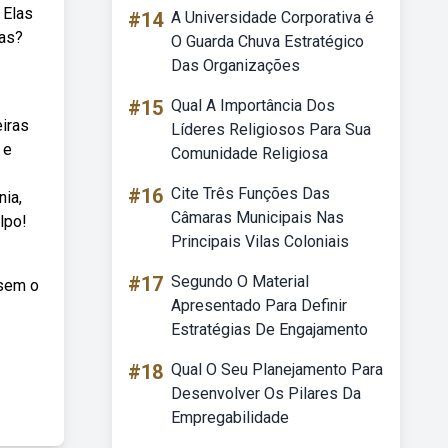
 Elas
#14
A Universidade Corporativa é
ias?
O Guarda Chuva Estratégico
Das Organizações
#15
Qual A Importância Dos
eiras
Líderes Religiosos Para Sua
 e
Comunidade Religiosa
#16
Cite Três Funções Das
nia,
Câmaras Municipais Nas
lpo!
Principais Vilas Coloniais
#17
Segundo O Material
ssem o
Apresentado Para Definir
Estratégias De Engajamento
#18
Qual O Seu Planejamento Para
Desenvolver Os Pilares Da
Empregabilidade