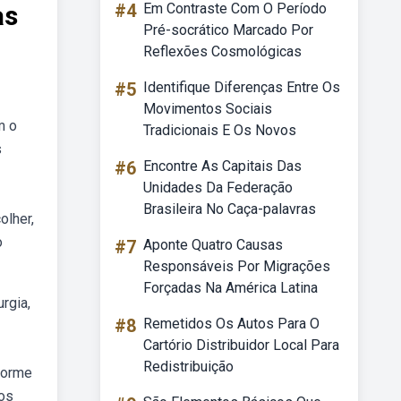
as
#4
Em Contraste Com O Período
Pré-socrático Marcado Por
Reflexões Cosmológicas
#5
Identifique Diferenças Entre Os
Movimentos Sociais
m o
Tradicionais E Os Novos
s
#6
Encontre As Capitais Das
Unidades Da Federação
Brasileira No Caça-palavras
olher,
o
#7
Aponte Quatro Causas
Responsáveis Por Migrações
Forçadas Na América Latina
rgia,
#8
Remetidos Os Autos Para O
Cartório Distribuidor Local Para
Redistribuição
nforme
pos