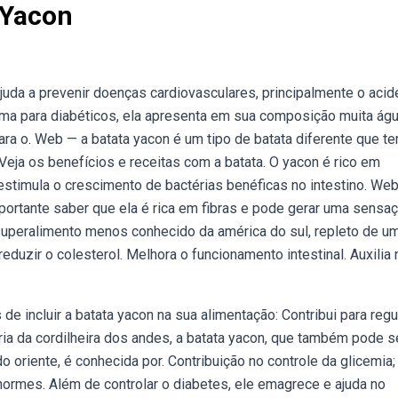
 Yacon
juda a prevenir doenças cardiovasculares, principalmente o acid
ima para diabéticos, ela apresenta em sua composição muita águ
ra o. Web — a batata yacon é um tipo de batata diferente que t
. Veja os benefícios e receitas com a batata. O yacon é rico em
 estimula o crescimento de bactérias benéficas no intestino. We
portante saber que ela é rica em fibras e pode gerar uma sensa
superalimento menos conhecido da américa do sul, repleto de u
eduzir o colesterol. Melhora o funcionamento intestinal. Auxilia 
e incluir a batata yacon na sua alimentação: Contribui para regu
ária da cordilheira dos andes, a batata yacon, que também pode s
 oriente, é conhecida por. Contribuição no controle da glicemia;
rmes. Além de controlar o diabetes, ele emagrece e ajuda no