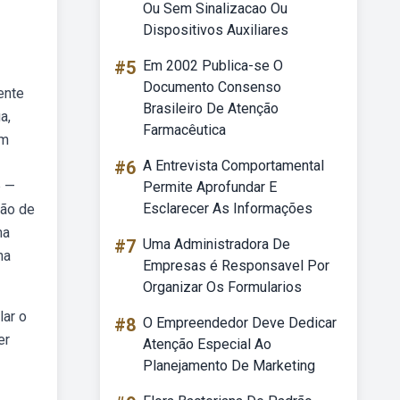
Ou Sem Sinalizacao Ou
Dispositivos Auxiliares
#5
Em 2002 Publica-se O
Documento Consenso
ente
Brasileiro De Atenção
a,
Farmacêutica
em
#6
A Entrevista Comportamental
b —
Permite Aprofundar E
Esclarecer As Informações
ção de
ma
#7
Uma Administradora De
na
Empresas é Responsavel Por
Organizar Os Formularios
lar o
#8
O Empreendedor Deve Dedicar
er
Atenção Especial Ao
Planejamento De Marketing