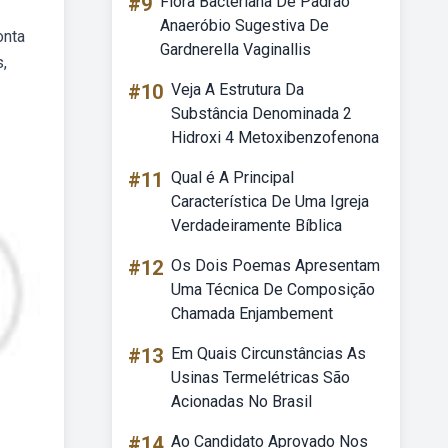
#9
Flora Bacteriana De Padrão
Anaeróbio Sugestiva De
onta
Gardnerella Vaginallis
,
#10
Veja A Estrutura Da
Substância Denominada 2
Hidroxi 4 Metoxibenzofenona
#11
Qual é A Principal
Característica De Uma Igreja
Verdadeiramente Bíblica
#12
Os Dois Poemas Apresentam
Uma Técnica De Composição
Chamada Enjambement
#13
Em Quais Circunstâncias As
Usinas Termelétricas São
Acionadas No Brasil
#14
Ao Candidato Aprovado Nos