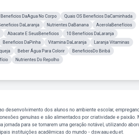
Beneficios DaAgua No Corpo
Quais OS Beneficios DaCaminhada
Beneficios DaLaranja
Nutrientes DaBanana
AcerolaBenefícios
Abacate E SeusBeneficios
10 Benefícios DaLaranja
Beneficios DaPinha
Vitamina DaLaranja
Laranja Vitaminas
queja
Beber Água Para Colorir
BeneficiosDo Biribá
ício
Nutrientes Do Repolho
 ao desenvolvimento dos alunos no ambiente escolar, empregan
nexões genuínas e são alimentados por criatividade e paixão. 
a jornada para se tornarem uma geração notável, utilizando abo
ipais instituições acadêmicas do mundo - dsw.aau.edu.et.