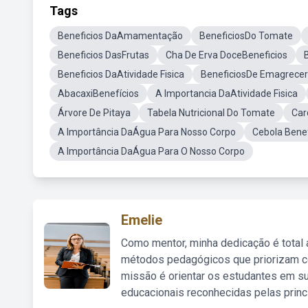
Tags
Beneficios DaAmamentação
BeneficiosDo Tomate
Beneficios DasFrutas
Cha De Erva DoceBeneficios
Beneficios DaAtividade Fisica
BeneficiosDe Emagrecer
AbacaxiBenefícios
A Importancia DaAtividade Fisica
Árvore De Pitaya
Tabela Nutricional Do Tomate
Car
A Importância DaÁgua Para Nosso Corpo
Cebola Benef
A Importância DaÁgua Para O Nosso Corpo
Emelie
Como mentor, minha dedicação é total
métodos pedagógicos que priorizam co
missão é orientar os estudantes em su
educacionais reconhecidas pelas princ