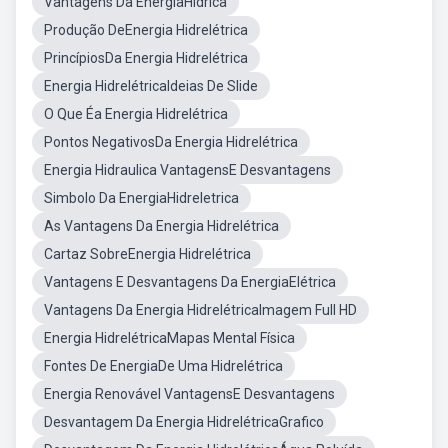
Vantagens Da EnergiaHídrica
Produção DeEnergia Hidrelétrica
PrincípiosDa Energia Hidrelétrica
Energia HidrelétricaIdeias De Slide
O Que Éa Energia Hidrelétrica
Pontos NegativosDa Energia Hidrelétrica
Energia Hidraulica VantagensE Desvantagens
Simbolo Da EnergiaHidreletrica
As Vantagens Da Energia Hidrelétrica
Cartaz SobreEnergia Hidrelétrica
Vantagens E Desvantagens Da EnergiaElétrica
Vantagens Da Energia HidrelétricaImagem Full HD
Energia HidrelétricaMapas Mental Física
Fontes De EnergiaDe Uma Hidrelétrica
Energia Renovável VantagensE Desvantagens
Desvantagem Da Energia HidrelétricaGrafico