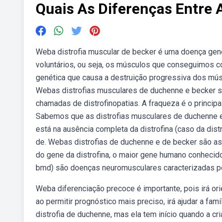
Quais As Diferenças Entre 
Weba distrofia muscular de becker é uma doença gené
voluntários, ou seja, os músculos que conseguimos c
genética que causa a destruição progressiva dos mús
Webas distrofias musculares de duchenne e becker sã
chamadas de distrofinopatias. A fraqueza é o principa
Sabemos que as distrofias musculares de duchenne e
está na ausência completa da distrofina (caso da dis
de. Webas distrofias de duchenne e de becker são as
do gene da distrofina, o maior gene humano conhecid
bmd) são doenças neuromusculares caracterizadas po
Weba diferenciação precoce é importante, pois irá or
ao permitir prognóstico mais preciso, irá ajudar a fa
distrofia de duchenne, mas ela tem início quando a c