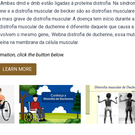
? Ambas dmd e dmb estão ligadas à proteína distrofia. Na síndr
ne e a distrofia muscular de becker são as distrofias muscular
a mais grave de distrofia muscular. A doença tem início durante a
 distrofia muscular de duchenne é diferente daquele que causa a
envolvem o mesmo gene,. Webna distrofia de duchenne, essa mu
oteína na membrana da célula muscular.
mation, click the button below.
LEARN MORE