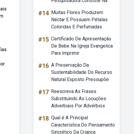
Pesquisadora Consiste Na
mais
#14
Muitas Flores Produzem
om
Néctar E Possuem Pétalas
Coloridas E Perfumadas
#15
Certificado De Apresentação
De Bebe Na Igreja Evangelica
ias
Para Imprimir
por
#16
A Preservação Da
Sustentabilidade Do Recurso
Natural Exposto Pressupõe
#17
Reescreva As Frases
Substituindo As Locuções
Adverbiais Por Advérbios
#18
Qual é A Principal
Característica Do Pensamento
Sincrético Da Criança