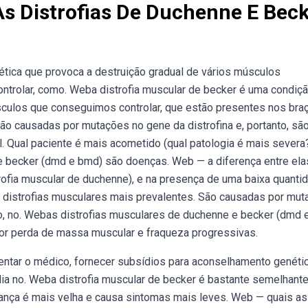
As Distrofias De Duchenne E Bec
tica que provoca a destruição gradual de vários músculos
ontrolar, como. Weba distrofia muscular de becker é uma condiç
culos que conseguimos controlar, que estão presentes nos bra
o causadas por mutações no gene da distrofina e, portanto, sã
l. Qual paciente é mais acometido (qual patologia é mais severa
 becker (dmd e bmd) são doenças. Web — a diferença entre ela
trofia muscular de duchenne), e na presença de uma baixa quanti
 distrofias musculares mais prevalentes. São causadas por mu
o, no. Webas distrofias musculares de duchenne e becker (dmd 
r perda de massa muscular e fraqueza progressivas.
ientar o médico, fornecer subsídios para aconselhamento genétic
mília no. Weba distrofia muscular de becker é bastante semelhante
riança é mais velha e causa sintomas mais leves. Web — quais as