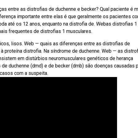
nças entre as distrofias de duchenne e becker? Qual paciente é 
ferença importante entre elas é que geralmente os pacientes c
oda até os 12 anos, enquanto na distrofia de. Webas distrofias 1
ais frequentes de distrofias 1 musculares.
s, lisos. Web — quais as diferenças entre as distrofias de
proteína distrofia. Na síndrome de duchenne. Web — as distrof
nsistem em distúrbios neuromusculares genéticos de herança
s de duchenne (dmd) e de becker (dmb) são doenças causadas 
 casos com a suspeita.