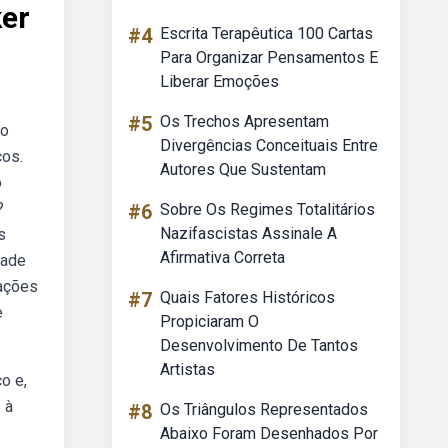
ker
#4
Escrita Terapêutica 100 Cartas
Para Organizar Pensamentos E
Liberar Emoções
#5
Os Trechos Apresentam
ão
Divergências Conceituais Entre
ços.
Autores Que Sustentam
o
?
#6
Sobre Os Regimes Totalitários
Nazifascistas Assinale A
s
Afirmativa Correta
dade
tações
#7
Quais Fatores Históricos
e
Propiciaram O
Desenvolvimento De Tantos
Artistas
o e,
 à
#8
Os Triângulos Representados
Abaixo Foram Desenhados Por