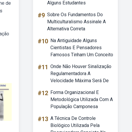
Alguns Estudantes
ome de
es
#9
Sobre Os Fundamentos Do
Multiculturalismo Assinale A
Alternativa Correta
tação
#10
Na Antiguidade Alguns
Cientistas E Pensadores
Famosos Tinham Um Conceito
#11
Onde Não Houver Sinalização
Regulamentadora A
Velocidade Máxima Será De
#12
Forma Organizacional E
Metodológica Utilizada Com A
População Camponesa
#13
A Técnica De Controle
Biológico Utilizada Pela