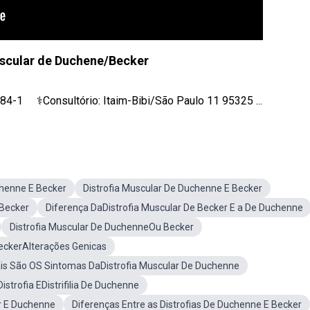
uscular de Duchene/Becker
4-1⁣ ⠀ ⚕️Consultório:⁣ Itaim-Bibi/São Paulo 11 95325 ...
chenne E Becker
Distrofia Muscular De Duchenne E Becker
 Becker
Diferença DaDistrofia Muscular De Becker E a De Duchenne
Distrofia Muscular De DuchenneOu Becker
BeckerAlterações Genicas
is São OS Sintomas DaDistrofia Muscular De Duchenne
Distrofia EDistrifilia De Duchenne
r E Duchenne
Diferenças Entre as Distrofias De Duchenne E Becker