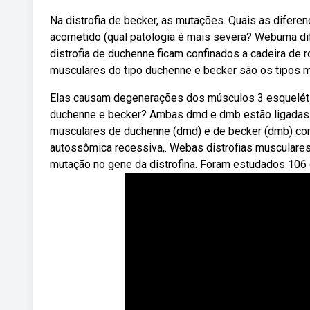
Na distrofia de becker, as mutações. Quais as difere
acometido (qual patologia é mais severa? Webuma di
distrofia de duchenne ficam confinados a cadeira de r
musculares do tipo duchenne e becker são os tipos m
Elas causam degenerações dos músculos 3 esquelético
duchenne e becker? Ambas dmd e dmb estão ligadas à 
musculares de duchenne (dmd) e de becker (dmb) co
autossômica recessiva,. Webas distrofias musculare
mutação no gene da distrofina. Foram estudados 106