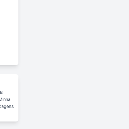
do
Minha
rdagens