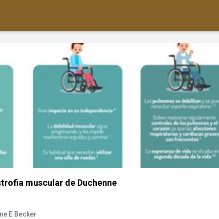
istrofia muscular de Duchenne
nne E Becker