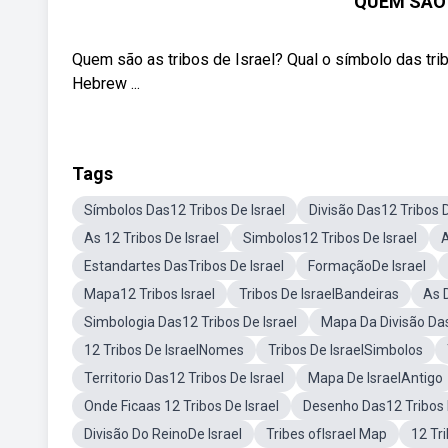
QUEM SÃO 
Quem são as tribos de Israel? Qual o símbolo das tri
Hebrew ...
Tags
Símbolos Das12 Tribos De Israel
Divisão Das12 Tribos D
As 12 Tribos De Israel
Simbolos12 Tribos De Israel
A
Estandartes DasTribos De Israel
FormaçãoDe Israel
Mapa12 Tribos Israel
Tribos De IsraelBandeiras
As 
Simbologia Das12 Tribos De Israel
Mapa Da Divisão Das
12 Tribos De IsraelNomes
Tribos De IsraelSimbolos
Territorio Das12 Tribos De Israel
Mapa De IsraelAntigo
Onde Ficaas 12 Tribos De Israel
Desenho Das12 Tribos 
Divisão Do ReinoDe Israel
Tribes ofIsrael Map
12 Tr