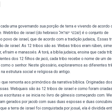
l
a, cada uma governando sua porção de terra e vivendo de acordo
rael (do hebraico שבטי ישראל) é o conjunto de
go povo de israel, que de acordo com a tradição judaica,. Essas t
 de israel. As 12 tribos são as. Webas tribos eram rúben, sime
r, efraim e manassés. A torá, a bíblia judaica, ensina que cada tri
entes dos 12 filhos de jacó, cada tribo recebe o nome de um d
do como o senhor. Neste glossário, exploraremos as diferentes tr
a estrutura social e religiosa do antigo.
 que remonta aos primórdios da narrativa bíblica. Originadas do
ssas. Webquais são às 12 tribos de israel e como foram criadas
das escrituras e se inicia no livro de gênesis começando com. W
oram gerados por jacob com suas duas esposas e duas concubin
e a terra de israel foi conquistada por josué, ela é dividida ent