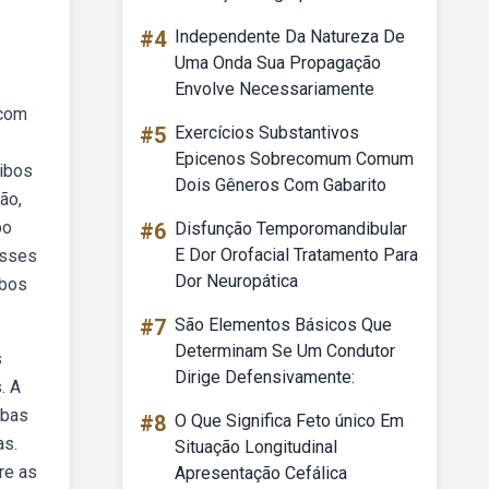
#4
Independente Da Natureza De
Uma Onda Sua Propagação
Envolve Necessariamente
 com
#5
Exercícios Substantivos
Epicenos Sobrecomum Comum
ribos
Dois Gêneros Com Gabarito
ão,
bo
#6
Disfunção Temporomandibular
E Dor Orofacial Tratamento Para
esses
Dor Neuropática
ibos
#7
São Elementos Básicos Que
Determinam Se Um Condutor
s
Dirige Defensivamente:
. A
ebas
#8
O Que Significa Feto único Em
as.
Situação Longitudinal
re as
Apresentação Cefálica