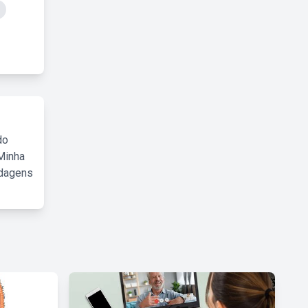
do
Minha
rdagens