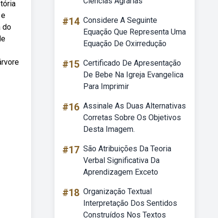
Ciências Agrárias
tória
 e
#14
Considere A Seguinte
a do
Equação Que Representa Uma
de
Equação De Oxirredução
árvore
#15
Certificado De Apresentação
De Bebe Na Igreja Evangelica
Para Imprimir
#16
Assinale As Duas Alternativas
Corretas Sobre Os Objetivos
Desta Imagem.
#17
São Atribuições Da Teoria
Verbal Significativa Da
Aprendizagem Exceto
#18
Organização Textual
Interpretação Dos Sentidos
Construídos Nos Textos