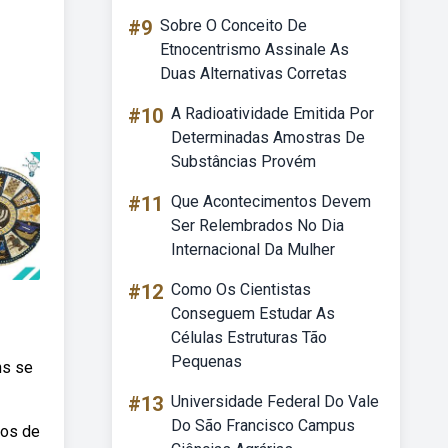
#9
Sobre O Conceito De
Etnocentrismo Assinale As
Duas Alternativas Corretas
#10
A Radioatividade Emitida Por
Determinadas Amostras De
Substâncias Provém
#11
Que Acontecimentos Devem
Ser Relembrados No Dia
Internacional Da Mulher
#12
Como Os Cientistas
Conseguem Estudar As
Células Estruturas Tão
Pequenas
ns se
#13
Universidade Federal Do Vale
Do São Francisco Campus
bos de