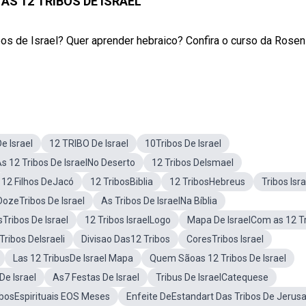
AS 12 TRIBOS DE ISRAEL
bos de Israel? Quer aprender hebraico? Confira o curso da Rosen
e Israel
12 TRIBO De Israel
10Tribos De Israel
s 12 Tribos De IsraelNo Deserto
12 Tribos DeIsmael
12 Filhos DeJacó
12 TribosBiblia
12 TribosHebreus
Tribos Isra
DozeTribos De Israel
As Tribos De IsraelNa Bíblia
Tribos De Israel
12 Tribos IsraelLogo
Mapa De IsraelCom as 12 T
Tribos DeIsraeli
Divisao Das12 Tribos
CoresTribos Israel
Las 12 TribusDe Israel Mapa
Quem Sãoas 12 Tribos De Israel
De Israel
As7 Festas De Israel
Tribus De IsraelCatequese
ibosEspirituais EOS Meses
Enfeite DeEstandart Das Tribos De Jerus