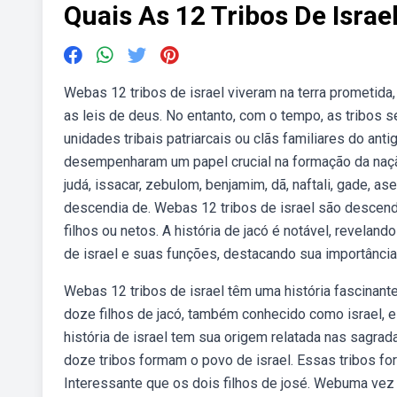
Quais As 12 Tribos De Israe
Webas 12 tribos de israel viveram na terra prometid
as leis de deus. No entanto, com o tempo, as tribos se. Webtribo de is
unidades tribais patriarcais ou clãs familiares do anti
desempenharam um papel crucial na formação da nação
judá, issacar, zebulom, benjamim, dã, naftali, gade, ase
descendia de. Webas 12 tribos de israel são descend
filhos ou netos. A história de jacó é notável, revelan
de israel e suas funções, destacando sua importância n
Webas 12 tribos de israel têm uma história fascinante
doze filhos de jacó, também conhecido como israel, e
história de israel tem sua origem relatada nas sagra
doze tribos formam o povo de israel. Essas tribos f
Interessante que os dois filhos de josé. Webuma vez qu