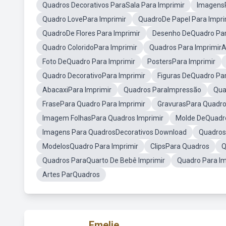
Quadros Decorativos ParaSala Para Imprimir
ImagensP
Quadro LovePara Imprimir
QuadroDe Papel Para Impri
QuadroDe Flores Para Imprimir
Desenho DeQuadro Par
Quadro ColoridoPara Imprimir
Quadros Para Imprimir
Foto DeQuadro Para Imprimir
PostersPara Imprimir
Quadro DecorativoPara Imprimir
Figuras DeQuadro Par
AbacaxiPara Imprimir
Quadros ParaImpressão
Qua
FrasePara Quadro Para Imprimir
GravurasPara Quadro
Imagem FolhasPara Quadros Imprimir
Molde DeQuadro
Imagens Para QuadrosDecorativos Download
Quadros 
ModelosQuadro Para Imprimir
ClipsPara Quadros
Q
Quadros ParaQuarto De Bebê Imprimir
Quadro Para I
Artes ParQuadros
Emelie