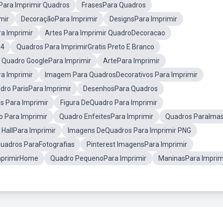
ara Imprimir Quadros
FrasesPara Quadros
mir
DecoraçãoPara Imprimir
DesignsPara Imprimir
a Imprimir
Artes Para Imprimir QuadroDecoracao
A4
Quadros Para ImprimirGratis Preto E Branco
Quadro GooglePara Imprimir
ArtePara Imprimir
a Imprimir
Imagem Para QuadrosDecorativos Para Imprimir
dro ParisPara Imprimir
DesenhosPara Quadros
s Para Imprimir
Figura DeQuadro Para Imprimir
 Para Imprimir
Quadro EnfeitesPara Imprimir
Quadros ParaIma
HallPara Imprimir
Imagens DeQuadros Para Imprimir PNG
uadros ParaFotografias
Pinterest ImagensPara Imprimir
mprimirHome
Quadro PequenoPara Imprimir
ManinasPara Imprim