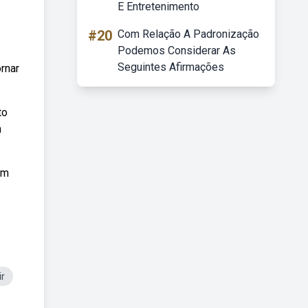
E Entretenimento
#20
Com Relação A Padronização
Podemos Considerar As
Seguintes Afirmações
rnar
to
m
om
ir