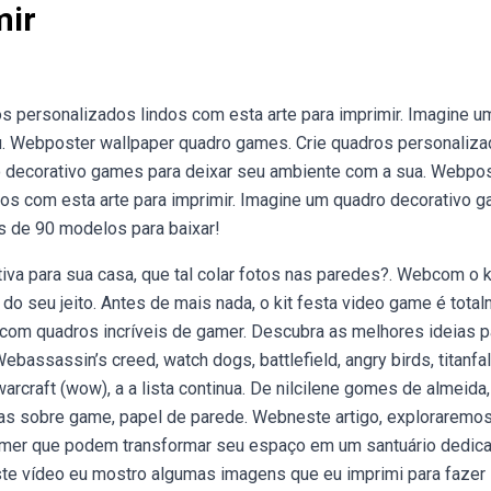
mir
s personalizados lindos com esta arte para imprimir. Imagine u
eu. Webposter wallpaper quadro games. Crie quadros personaliz
ro decorativo games para deixar seu ambiente com a sua. Webpo
dos com esta arte para imprimir. Imagine um quadro decorativo 
s de 90 modelos para baixar!
iva para sua casa, que tal colar fotos nas paredes?. Webcom o k
do seu jeito. Antes de mais nada, o kit festa video game é tota
 com quadros incríveis de gamer. Descubra as melhores ideias p
bassassin’s creed, watch dogs, battlefield, angry birds, titanfal
 warcraft (wow), a a lista continua. De nilcilene gomes de almeida,
ias sobre game, papel de parede. Webneste artigo, exploraremo
gamer que podem transformar seu espaço em um santuário dedic
ste vídeo eu mostro algumas imagens que eu imprimi para fazer