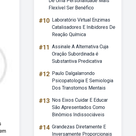
De Uma Personalidade Mais
Flexível Ser Benéfico
#10
Laboratório Virtual Enzimas
Catalisadores E Inibidores De
Reação Química
#11
Assinale A Alternativa Cuja
Oração Subordinada é
Substantiva Predicativa
#12
Paulo Dalgalarrondo
Psicopatologia E Semiologia
Dos Transtornos Mentais
#13
Nos Eixos Cuidar E Educar
São Apresentados Como
Binômios Indissociáveis
s
#14
Grandezas Diretamente E
 em
Inversamente Proporcionais