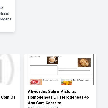
do
Minha
rdagens
Atividades Sobre Misturas
o Com Os
Homogêneas E Heterogêneas 4o
Ano Com Gabarito