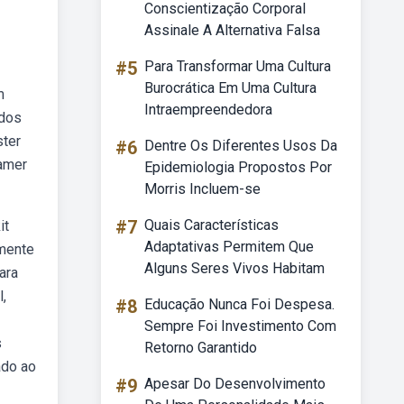
Conscientização Corporal
Assinale A Alternativa Falsa
#5
Para Transformar Uma Cultura
Burocrática Em Uma Cultura
m
Intraempreendedora
ados
ster
#6
Dentre Os Diferentes Usos Da
gamer
Epidemiologia Propostos Por
Morris Incluem-se
#7
Quais Características
it
Adaptativas Permitem Que
lmente
Alguns Seres Vivos Habitam
ara
l,
#8
Educação Nunca Foi Despesa.
Sempre Foi Investimento Com
s
Retorno Garantido
ado ao
#9
Apesar Do Desenvolvimento