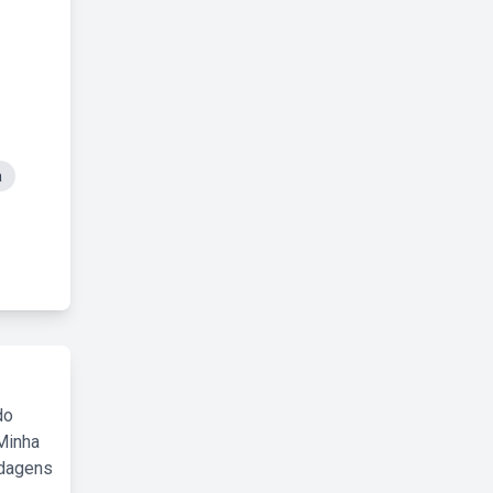
a
do
Minha
rdagens