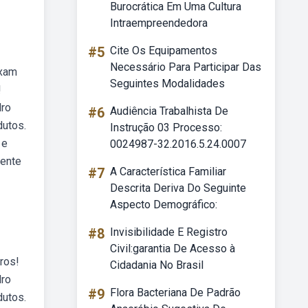
Burocrática Em Uma Cultura
Intraempreendedora
#5
Cite Os Equipamentos
Necessário Para Participar Das
ixam
Seguintes Modalidades
!
dro
#6
Audiência Trabalhista De
dutos.
Instrução 03 Processo:
 e
0024987-32.2016.5.24.0007
iente
#7
A Característica Familiar
Descrita Deriva Do Seguinte
Aspecto Demográfico:
#8
Invisibilidade E Registro
Civil:garantia De Acesso à
ros!
Cidadania No Brasil
dro
#9
Flora Bacteriana De Padrão
dutos.