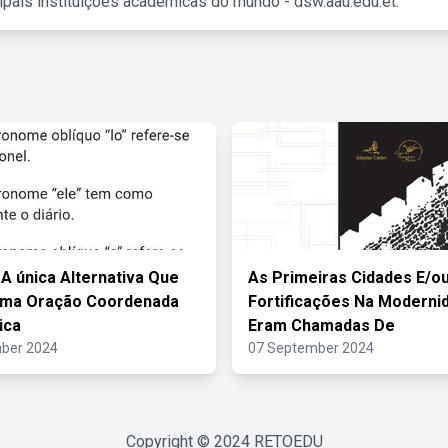
ipais instituições acadêmicas do mundo - dsw.aau.edu.et.
 A única Alternativa Que
As Primeiras Cidades E/o
Uma Oração Coordenada
Fortificações Na Moderni
ica
Eram Chamadas De
ber 2024
07 September 2024
Copyright © 2024
RETOEDU