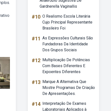
Anaeróbio Sugestiva De
mplos.
Gardnerella Vaginallis
rativo
#10
O Realismo Escola Literária
Cujo Principal Representante
Brasileiro Foi
#11
As Expressões Culturais São
Fundadoras Da Identidade
Dos Grupos Sociais
#12
Multiplicação De Potências
Com Bases Diferentes E
Expoentes Diferentes
#13
Marque A Alternativa Que
Mostre Programas De Criação
De Apresentações.
#14
Interpretação De Exames
Laboratoriais Aplicados à