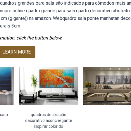
s quadros grandes para sala são indicados para cômodos mais a
ompre online quadro grande para sala quarto decorativo abstrato
0 cm (gigante)) na amazon. Webquadro sala ponte manhatan deco
terais 3cm
mation, click the button below.
LEARN MORE
hada
quadros decoração
decorativo aconchegante
inspirar colorido