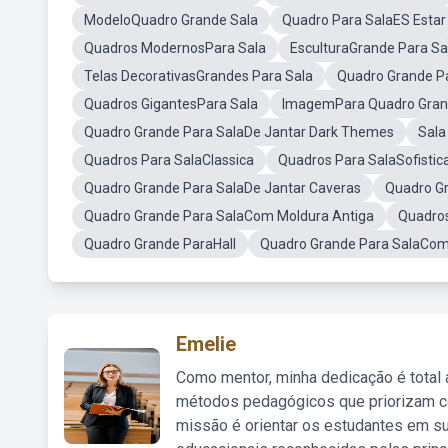
ModeloQuadro Grande Sala
Quadro Para SalaES Estar
Quadros ModernosPara Sala
EsculturaGrande Para Sa
Telas DecorativasGrandes Para Sala
Quadro Grande P
Quadros GigantesPara Sala
ImagemPara Quadro Gra
Quadro Grande Para SalaDe Jantar Dark Themes
Sala
Quadros Para SalaClassica
Quadros Para SalaSofistic
Quadro Grande Para SalaDe Jantar Caveras
Quadro G
Quadro Grande Para SalaCom Moldura Antiga
Quadros
Quadro Grande ParaHall
Quadro Grande Para SalaCom
Emelie
Como mentor, minha dedicação é total
métodos pedagógicos que priorizam co
missão é orientar os estudantes em su