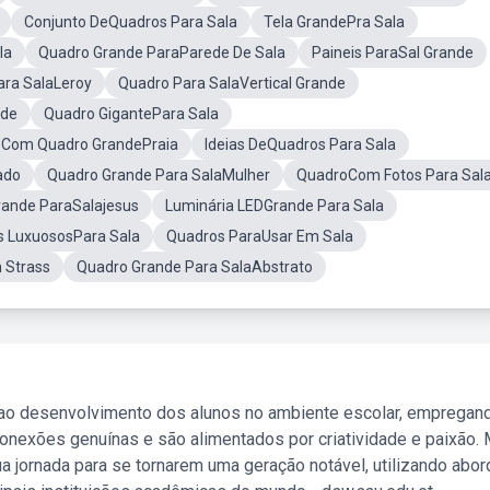
Conjunto DeQuadros Para Sala
Tela GrandePra Sala
la
Quadro Grande ParaParede De Sala
Paineis ParaSal Grande
ara SalaLeroy
Quadro Para SalaVertical Grande
nde
Quadro GigantePara Sala
 Com Quadro GrandePraia
Ideias DeQuadros Para Sala
ado
Quadro Grande Para SalaMulher
QuadroCom Fotos Para Sal
rande ParaSalajesus
Luminária LEDGrande Para Sala
 LuxuososPara Sala
Quadros ParaUsar Em Sala
 Strass
Quadro Grande Para SalaAbstrato
 ao desenvolvimento dos alunos no ambiente escolar, empregan
nexões genuínas e são alimentados por criatividade e paixão. 
a jornada para se tornarem uma geração notável, utilizando abo