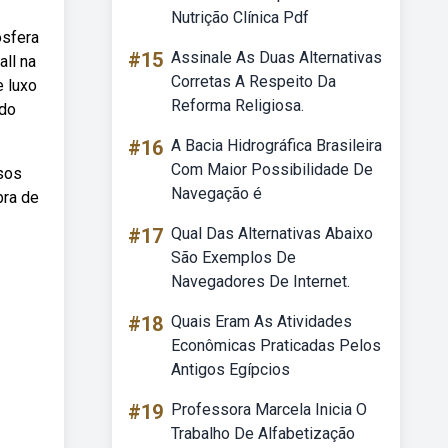
Nutrição Clínica Pdf
osfera
#15
Assinale As Duas Alternativas
all na
Corretas A Respeito Da
e luxo
Reforma Religiosa.
ado
#16
A Bacia Hidrográfica Brasileira
Com Maior Possibilidade De
sos
Navegação é
bra de
#17
Qual Das Alternativas Abaixo
São Exemplos De
Navegadores De Internet.
#18
Quais Eram As Atividades
Econômicas Praticadas Pelos
Antigos Egípcios
#19
Professora Marcela Inicia O
Trabalho De Alfabetização