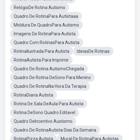
RelógioDe Rotina Autismo
Quadro De RotinaPara Autistaaa
Moldura De QuadroPara Autismo
Imagens De RotinaPara Autista
Quadro Com RotinasPara Autista
RotinaIlustrada Para Autista
IdeiasDe Rotinas
RotinaAutista Para Imprimir
Quadro De Rotina AutismoChegada
Quadro De Rotina DeSono Para Menino
Quadro De RotinaNa Hora Da Terapia
RotinaDiaria Autista
Rotina De Sala DeAula Para Autista
Rotina DeSono Quadro Editavel
Quadro DeIncentivo Austismo
Quadro De RotinaAutista Dias Da Semana
RotinaPizza Autista
Mural De RotinaPara Autistas