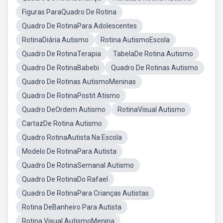
Figuras ParaQuadro De Rotina
Quadro De RotinaPara Adolescentes
RotinaDiária Autismo
Rotina AutismoEscola
Quadro De RotinaTerapia
TabelaDe Rotina Autismo
Quadro De RotinaBabebi
Quadro De Rotinas Autismo
Quadro De Rotinas AutismoMeninas
Quadro De RotinaPostit Atismo
Quadro DeOrdem Autismo
RotinaVisual Autismo
CartazDe Rotina Autismo
Quadro RotinaAutista Na Escola
Modelo De RotinaPara Autista
Quadro De RotinaSemanal Autismo
Quadro De RotinaDo Rafael
Quadro De RotinaPara Crianças Autistas
Rotina DeBanheiro Para Autista
Rotina Visual AutismoMenina