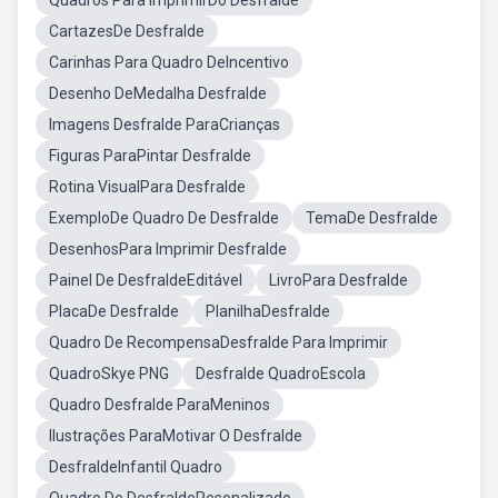
Quadros Para ImprimirDo Desfralde
CartazesDe Desfralde
Carinhas Para Quadro DeIncentivo
Desenho DeMedalha Desfralde
Imagens Desfralde ParaCrianças
Figuras ParaPintar Desfralde
Rotina VisualPara Desfralde
ExemploDe Quadro De Desfralde
TemaDe Desfralde
DesenhosPara Imprimir Desfralde
Painel De DesfraldeEditável
LivroPara Desfralde
PlacaDe Desfralde
PlanilhaDesfralde
Quadro De RecompensaDesfralde Para Imprimir
QuadroSkye PNG
Desfralde QuadroEscola
Quadro Desfralde ParaMeninos
Ilustrações ParaMotivar O Desfralde
DesfraldeInfantil Quadro