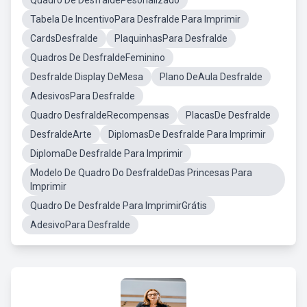
Quadro De DesfraldePesonalizado
Tabela De IncentivoPara Desfralde Para Imprimir
CardsDesfralde
PlaquinhasPara Desfralde
Quadros De DesfraldeFeminino
Desfralde Display DeMesa
Plano DeAula Desfralde
AdesivosPara Desfralde
Quadro DesfraldeRecompensas
PlacasDe Desfralde
DesfraldeArte
DiplomasDe Desfralde Para Imprimir
DiplomaDe Desfralde Para Imprimir
Modelo De Quadro Do DesfraldeDas Princesas Para
Imprimir
Quadro De Desfralde Para ImprimirGrátis
AdesivoPara Desfralde