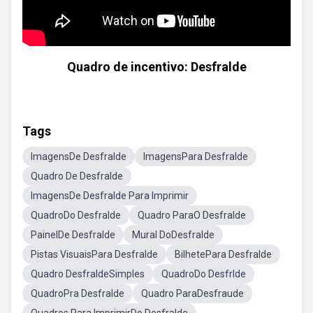
Quadro de incentivo: Desfralde
Tags
ImagensDe Desfralde
ImagensPara Desfralde
Quadro De Desfralde
ImagensDe Desfralde Para Imprimir
QuadroDo Desfralde
Quadro ParaO Desfralde
PainelDe Desfralde
Mural DoDesfralde
Pistas VisuaisPara Desfralde
BilhetePara Desfralde
Quadro DesfraldeSimples
QuadroDo Desfrlde
QuadroPra Desfralde
Quadro ParaDesfraude