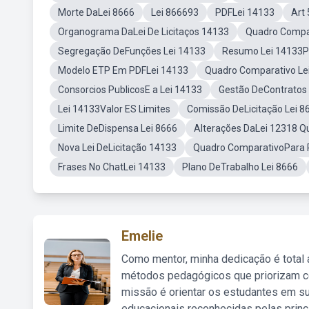
Morte DaLei 8666
Lei 866693
PDFLei 14133
Art
Organograma DaLei De Licitaços 14133
Quadro Compar
Segregação DeFunções Lei 14133
Resumo Lei 14133P
Modelo ETP Em PDFLei 14133
Quadro Comparativo Le
Consorcios PublicosE a Lei 14133
Gestão DeContratos 
Lei 14133Valor ES Limites
Comissão DeLicitação Lei 8
Limite DeDispensa Lei 8666
Alterações DaLei 12318 Q
Nova Lei DeLicitação 14133
Quadro ComparativoPara 
Frases No ChatLei 14133
Plano DeTrabalho Lei 8666
Emelie
Como mentor, minha dedicação é total
métodos pedagógicos que priorizam co
missão é orientar os estudantes em su
educacionais reconhecidas pelas princ