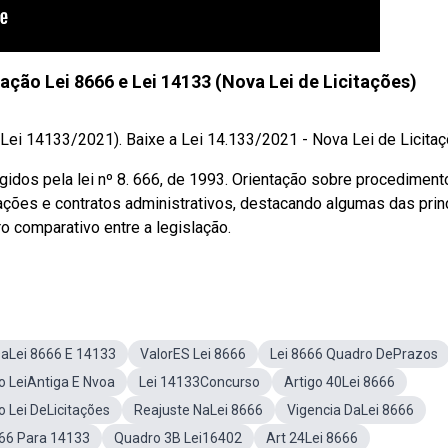
ação Lei 8666 e Lei 14133 (Nova Lei de Licitações)
(Lei 14133/2021). Baixe a Lei 14.133/2021 - Nova Lei de Licitaçõ
gidos pela lei nº 8. 666, de 1993. Orientação sobre procediment
itações e contratos administrativos, destacando algumas das prin
o comparativo entre a legislação.
DaLei 8666 E 14133
ValorES Lei 8666
Lei 8666 Quadro DePrazos
 LeiAntiga E Nvoa
Lei 14133Concurso
Artigo 40Lei 8666
 Lei DeLicitações
Reajuste NaLei 8666
Vigencia DaLei 8666
666 Para 14133
Quadro 3B Lei16402
Art 24Lei 8666