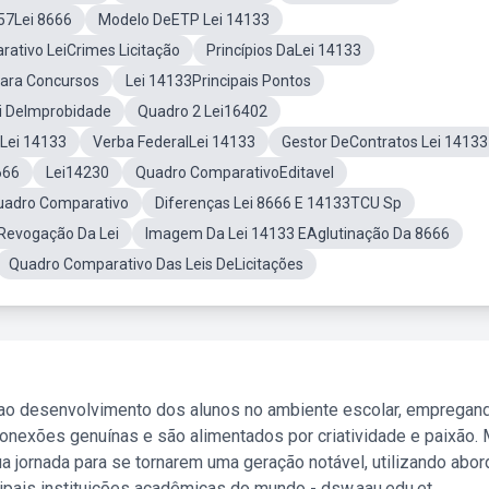
 57Lei 8666
Modelo DeETP Lei 14133
ativo LeiCrimes Licitação
Princípios DaLei 14133
ara Concursos
Lei 14133Principais Pontos
i DeImprobidade
Quadro 2 Lei16402
Lei 14133
Verba FederalLei 14133
Gestor DeContratos Lei 14133
666
Lei14230
Quadro ComparativoEditavel
uadro Comparativo
Diferenças Lei 8666 E 14133TCU Sp
Revogação Da Lei
Imagem Da Lei 14133 EAglutinação Da 8666
Quadro Comparativo Das Leis DeLicitações
 ao desenvolvimento dos alunos no ambiente escolar, empregan
nexões genuínas e são alimentados por criatividade e paixão. 
a jornada para se tornarem uma geração notável, utilizando abo
ipais instituições acadêmicas do mundo - dsw.aau.edu.et.