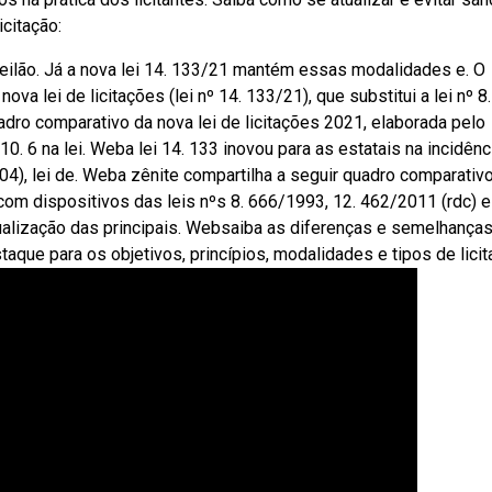
citação:
leilão. Já a nova lei 14. 133/21 mantém essas modalidades e. O
va lei de licitações (lei nº 14. 133/21), que substitui a lei nº 8.
adro comparativo da nova lei de licitações 2021, elaborada pelo
10. 6 na lei. Weba lei 14. 133 inovou para as estatais na incidênc
04), lei de. Weba zênite compartilha a seguir quadro comparativ
 com dispositivos das leis nºs 8. 666/1993, 12. 462/2011 (rdc) e
sualização das principais. Websaiba as diferenças e semelhança
staque para os objetivos, princípios, modalidades e tipos de licit