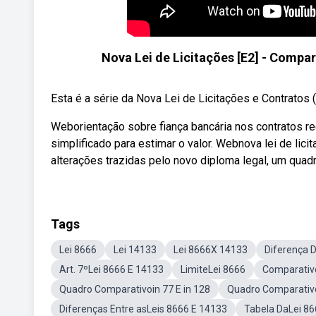
Nova Lei de Licitações [E2] - Compar
Esta é a série da Nova Lei de Licitações e Contratos 
Weborientação sobre fiança bancária nos contratos re
simplificado para estimar o valor. Webnova lei de lic
alterações trazidas pelo novo diploma legal, um quadr
Tags
Lei 8666
Lei 14133
Lei 8666X 14133
Diferença 
Art. 7ºLei 8666 E 14133
LimiteLei 8666
Comparativo
Quadro Comparativoin 77 E in 128
Quadro Comparativo
Diferenças Entre asLeis 8666 E 14133
Tabela DaLei 8