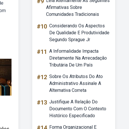
#9
Leia Atentamente As Seguintes
de
Afirmativas Sobre
com
Comunidades Tradicionais
#10
Considerando Os Aspectos
De Qualidade E Produtividade
Segundo Sprague Jr
#11
A Informalidade Impacta
Diretamente Na Arrecadação
Tributária De Um País
#12
Sobre Os Atributos Do Ato
Administrativo Assinale A
Alternativa Correta
#13
Justifique A Relação Do
Documento Com O Contexto
Histórico Especificado
#14
Forma Organizacional E
nções.