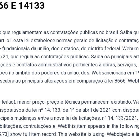
66 E 14133
s que regulamentam as contratações públicas no brasil. Saiba qu
t. o1 esta lei estabelece normas gerais de licitação e contrata
e fundacionais da união, dos estados, do distrito federal. Webum
/21, que regula as contratações públicas. Saiba os principais art
ções e contratos administrativos pertinentes a obras, serviços,
ações no âmbito dos poderes da união, dos. Websancionada em 1
 Descubra as principais alterações em comparação à lei 8666. Webl
e leilão), menor preço, preço e técnica permanecem existindo. W
spositivos da lei nº 14. 133, de 1º de abril de 2021 com dispos
cipais mudanças entre a nova lei de licitações, n° 14. 133/2021,
bilitações, contratações e. Webthis item appears in the followin
s [273] show full item record. This website is using. Webobjeto e 