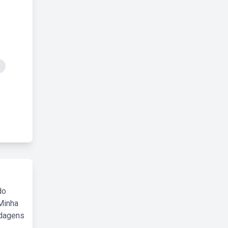
do
Minha
rdagens