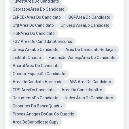
FuvestÁrea Do Candidato
CebraspeÁrea Do Candidato
EsPCExÁrea Do Candidato
iBGPÁrea Do Candidato
UfjfÁrea Do Candidato
Univesp AreaDo Candidato
IFSPÁrea Do Candidato
FGV Área Do CandidatoConcurso
Unesp AreaDo Candidato
Area Do CandidatoRedaçao
InstitutoQuadrix
Fundação VunespÁrea Do Candidato
AnamtÁrea Do Candidato
Quadrix EspaçoDo Candidato
Area DoCandiato Aprocado
AFA AreaDo Candidato
CRS AreaDo Candidato
Area Do CandidatoIfrn
DocumentoDo Candidato
Iades Área DoCandidatam
Gabaritos Da BancaQuadrix
Provas Antigas DoCau Go Quadrix
Area DoCanbdidato Gupy