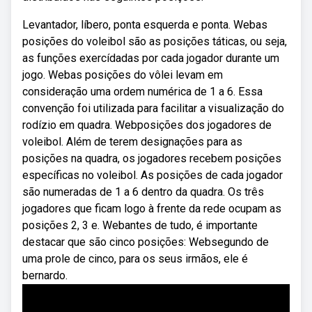
Levantador, líbero, ponta esquerda e ponta. Webas
posições do voleibol são as posições táticas, ou seja,
as funções exercídadas por cada jogador durante um
jogo. Webas posições do vôlei levam em
consideração uma ordem numérica de 1 a 6. Essa
convenção foi utilizada para facilitar a visualização do
rodízio em quadra. Webposições dos jogadores de
voleibol. Além de terem designações para as
posições na quadra, os jogadores recebem posições
específicas no voleibol. As posições de cada jogador
são numeradas de 1 a 6 dentro da quadra. Os três
jogadores que ficam logo à frente da rede ocupam as
posições 2, 3 e. Webantes de tudo, é importante
destacar que são cinco posições: Websegundo de
uma prole de cinco, para os seus irmãos, ele é
bernardo.