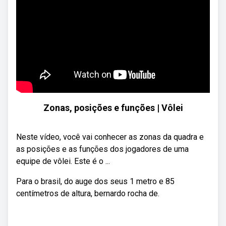
Zonas, posições e funções | Vôlei
Neste vídeo, você vai conhecer as zonas da quadra e
as posições e as funções dos jogadores de uma
equipe de vôlei. Este é o ...
Para o brasil, do auge dos seus 1 metro e 85
centímetros de altura, bernardo rocha de.