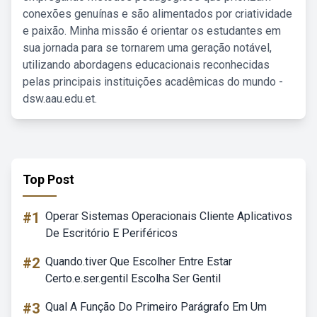
conexões genuínas e são alimentados por criatividade
e paixão. Minha missão é orientar os estudantes em
sua jornada para se tornarem uma geração notável,
utilizando abordagens educacionais reconhecidas
pelas principais instituições acadêmicas do mundo -
dsw.aau.edu.et.
Top Post
#1
Operar Sistemas Operacionais Cliente Aplicativos
De Escritório E Periféricos
#2
Quando.tiver Que Escolher Entre Estar
Certo.e.ser.gentil Escolha Ser Gentil
#3
Qual A Função Do Primeiro Parágrafo Em Um