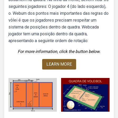
seguintes jogadores: O jogador 4 (do lado esquerdo),
o. Webum dos pontos mais importantes das regras do
vôlei é que os jogadores precisam respeitar um
sistema de posições dentro de quadra. Webcada
jogador tem uma posição dentro da quadra,
apresentando a seguinte ordem de rotação:
For more information, click the button below.
LEARN MORE