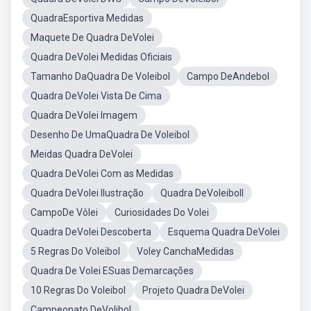
QuadraEsportiva Medidas
Maquete De Quadra DeVolei
Quadra DeVolei Medidas Oficiais
Tamanho DaQuadra De Voleibol
Campo DeAndebol
Quadra DeVolei Vista De Cima
Quadra DeVolei Imagem
Desenho De UmaQuadra De Voleibol
Meidas Quadra DeVolei
Quadra DeVolei Com as Medidas
Quadra DeVolei Ilustração
Quadra DeVoleiboll
CampoDe Vôlei
Curiosidades Do Volei
Quadra DeVolei Descoberta
Esquema Quadra DeVolei
5 Regras Do Voleibol
Voley CanchaMedidas
Quadra De Volei ESuas Demarcações
10 Regras Do Voleibol
Projeto Quadra DeVolei
Campeonato DeVolibol