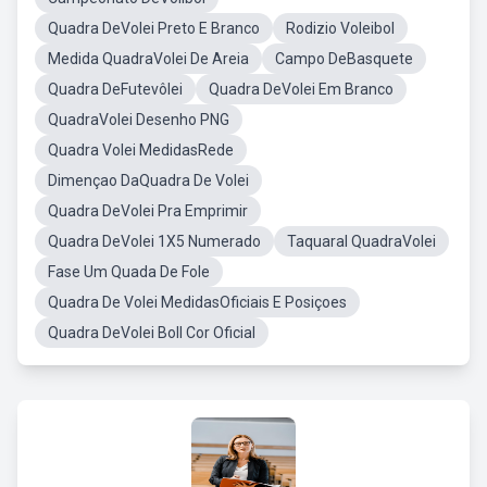
Quadra DeVolei Preto E Branco
Rodizio Voleibol
Medida QuadraVolei De Areia
Campo DeBasquete
Quadra DeFutevôlei
Quadra DeVolei Em Branco
QuadraVolei Desenho PNG
Quadra Volei MedidasRede
Dimençao DaQuadra De Volei
Quadra DeVolei Pra Emprimir
Quadra DeVolei 1X5 Numerado
Taquaral QuadraVolei
Fase Um Quada De Fole
Quadra De Volei MedidasOficiais E Posiçoes
Quadra DeVolei Boll Cor Oficial