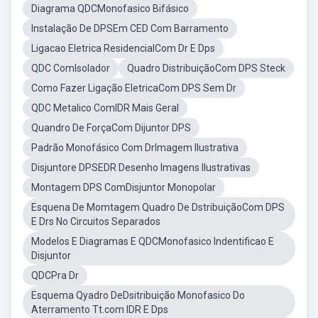
Diagrama QDCMonofasico Bifásico
Instalação De DPSEm CED Com Barramento
Ligacao Eletrica ResidencialCom Dr E Dps
QDC ComIsolador
Quadro DistribuiçãoCom DPS Steck
Como Fazer Ligação EletricaCom DPS Sem Dr
QDC Metalico ComIDR Mais Geral
Quandro De ForçaCom Dijuntor DPS
Padrão Monofásico Com DrImagem Ilustrativa
Disjuntore DPSEDR Desenho Imagens Ilustrativas
Montagem DPS ComDisjuntor Monopolar
Esquena De Momtagem Quadro De DstribuiçãoCom DPS
E Drs No Circuitos Separados
Modelos E Diagramas E QDCMonofasico Indentificao E
Disjuntor
QDCPra Dr
Esquema Qyadro DeDsitribuição Monofasico Do
Aterramento Tt.com IDR E Dps