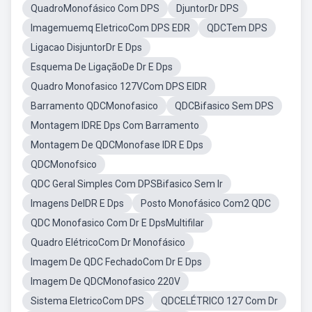
QuadroMonofásico Com DPS
DjuntorDr DPS
Imagemuemq EletricoCom DPS EDR
QDCTem DPS
Ligacao DisjuntorDr E Dps
Esquema De LigaçãoDe Dr E Dps
Quadro Monofasico 127VCom DPS EIDR
Barramento QDCMonofasico
QDCBifasico Sem DPS
Montagem IDRE Dps Com Barramento
Montagem De QDCMonofase IDR E Dps
QDCMonofsico
QDC Geral Simples Com DPSBifasico Sem Ir
Imagens DeIDR E Dps
Posto Monofásico Com2 QDC
QDC Monofasico Com Dr E DpsMultifilar
Quadro ElétricoCom Dr Monofásico
Imagem De QDC FechadoCom Dr E Dps
Imagem De QDCMonofasico 220V
Sistema EletricoCom DPS
QDCELÉTRICO 127 Com Dr