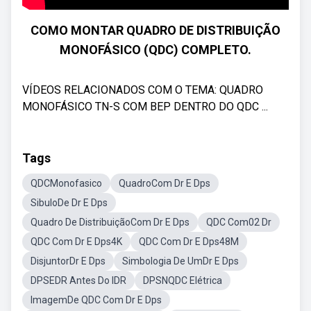
COMO MONTAR QUADRO DE DISTRIBUIÇÃO
MONOFÁSICO (QDC) COMPLETO.
VÍDEOS RELACIONADOS COM O TEMA: QUADRO
MONOFÁSICO TN-S COM BEP DENTRO DO QDC ...
Tags
QDCMonofasico
QuadroCom Dr E Dps
SibuloDe Dr E Dps
Quadro De DistribuiçãoCom Dr E Dps
QDC Com02 Dr
QDC Com Dr E Dps4K
QDC Com Dr E Dps48M
DisjuntorDr E Dps
Simbologia De UmDr E Dps
DPSEDR Antes Do IDR
DPSNQDC Elétrica
ImagemDe QDC Com Dr E Dps