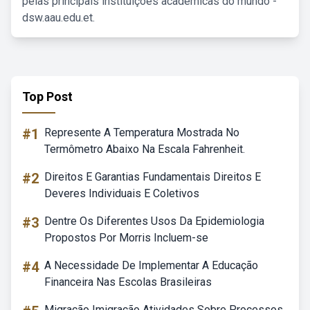
pelas principais instituições acadêmicas do mundo -
dsw.aau.edu.et.
Top Post
#1
Represente A Temperatura Mostrada No
Termômetro Abaixo Na Escala Fahrenheit.
#2
Direitos E Garantias Fundamentais Direitos E
Deveres Individuais E Coletivos
#3
Dentre Os Diferentes Usos Da Epidemiologia
Propostos Por Morris Incluem-se
#4
A Necessidade De Implementar A Educação
Financeira Nas Escolas Brasileiras
Migração Imigração Atividades Sobre Processos