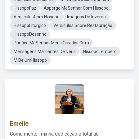
HissopoFaz
Asperge MeSenhor Com Hissopo
VersiculosCom Hissopo
Imagens De Inverno
HissopoLiturgico
Versículos Sobre Restauração
HissopoDesenho
Purifica MeSenhor Meus Ouvidos Cifra
Mensagens Marcantes De Deus
HissopoTempero
M De UmHissopo
Emelie
Como mentor, minha dedicação é total ao