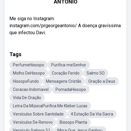
ANTONIO
Me siga no Instagram:
instagram.com/prgeorgeantonio/ A doença gravíssima
que infectou Davi.
Tags
PerfumeHissopo
Purifica-meSenhor
Molho DeHissopo
Coração Ferido
Salmo 5O
HissopoFundo
Mensagens Cristãs
Oração a Deus
Coracao Indomavel
PomadaHissopo
Vida De Oração
Letra Da MúsicaPurifica Me Kleber Lucas
Versículos Sobre Santidade
4 Estação Da Via Sacra
Versículos De Renovo
Bissopo Planta
Versículo Salmos 51
Mirra Que Jesus Ganhou