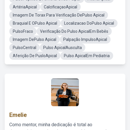
ArtériaApical
CalcificaçaoApical
Imagem De Torax Para Verificação DePulso Apical
Braquial E OPulso Apical
Localizacao DoPulso Apical
PulsoFraco
Verificação Do Pulso ApicalEm Bebês
Imagem DePulso Apical
Palpação ImpulsoApical
PulsoCentral
Pulso ApicalAusculta
Aferição De PusloApical
Pulso ApicalEm Pediatria
Emelie
Como mentor, minha dedicação é total ao