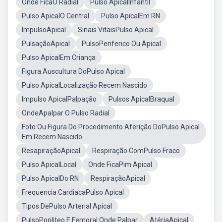
Onde FicaO Radial
Pulso ApicalInfantil
Pulso ApicalO Central
Pulso ApicalEm RN
ImpulsoApical
Sinais VitaisPulso Apical
PulsaçãoApical
PulsoPeriferico Ou Apical
Pulso ApicalEm Criança
Figura Auscultura DoPulso Apical
Pulso ApicalLocalização Recem Nascido
Impulso ApicalPalpação
Pulsos ApicalBraqual
OndeApalpar O Pulso Radial
Foto Ou Figura Do Procedimento Aferição DoPulso Apical
Em Recem Nascido
ResapiraçãoApical
Respiração ComPulso Fraco
Pulso ApicalLocal
Onde FicaPim Apical
Pulso ApicalDo RN
RespiraçãoApical
Frequencia CardiacaPulso Apical
Tipos DePulso Arterial Apical
PulsoPopliteo E Femoral Onde Palpar
AtériaApical