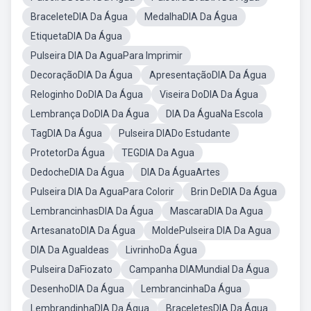
BraceleteDIA Da Água
MedalhaDIA Da Água
EtiquetaDIA Da Água
Pulseira DIA Da AguaPara Imprimir
DecoraçãoDIA Da Água
ApresentaçãoDIA Da Água
Reloginho DoDIA Da Água
Viseira DoDIA Da Água
Lembrança DoDIA Da Água
DIA Da ÁguaNa Escola
TagDIA Da Água
Pulseira DIADo Estudante
ProtetorDa Água
TEGDIA Da Agua
DedocheDIA Da Água
DIA Da ÁguaArtes
Pulseira DIA Da AguaPara Colorir
Brin DeDIA Da Água
LembrancinhasDIA Da Água
MascaraDIA Da Agua
ArtesanatoDIA Da Água
MoldePulseira DIA Da Agua
DIA Da AguaIdeas
LivrinhoDa Água
Pulseira DaFiozato
Campanha DIAMundial Da Água
DesenhoDIA Da Água
LembrancinhaDa Água
LembrandinhaDIA Da Água
BraceletesDIA Da Água