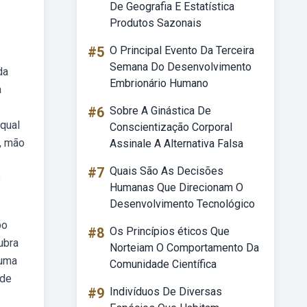
De Geografia E Estatística
Produtos Sazonais
#5
O Principal Evento Da Terceira
Semana Do Desenvolvimento
da
Embrionário Humano
a
#6
Sobre A Ginástica De
 qual
Conscientização Corporal
s, mão
Assinale A Alternativa Falsa
#7
Quais São As Decisões
s
Humanas Que Direcionam O
Desenvolvimento Tecnológico
po
#8
Os Princípios éticos Que
ubra
Norteiam O Comportamento Da
 uma
Comunidade Científica
 de
#9
Indivíduos De Diversas