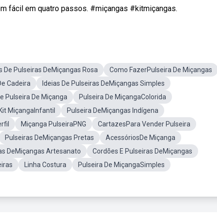
m fácil em quatro passos. #miçangas #kitmiçangas.
as De Pulseiras DeMiçangas Rosa
Como FazerPulseira De Miçangas
e Cadeira
Ideias De Pulseiras DeMiçangas Simples
 Pulseira De Miçanga
Pulseira De MiçangaColorida
Kit MiçangaInfantil
Pulseira DeMiçangas Indígena
fil
Miçanga PulseiraPNG
CartazesPara Vender Pulseira
Pulseiras DeMiçangas Pretas
AcessóriosDe Miçanga
ras DeMiçangas Artesanato
Cordões E Pulseiras DeMiçangas
iras
Linha Costura
Pulseira De MiçangaSimples