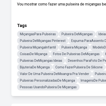
Vou mostrar como fazer uma pulseira de miçangas be
Tags
MiçangasPara Pulseiras
Pulseira DeMiçangas
Idei
Pulseira DeMiçangas Pinterest
Espuma ParaAssento D
Pulseira MiçangaInfantil
Pulseira Miçanga
ModeloDe
CoisasDe Miçanga
Fotos De Pulseiras DeMiçangas
Pulseiras DeMiçangas Ideias
Desenhos ParaFoto De Per
BijuteriaDe Miçanga
Como FazerPulseira De Silicone
Valor De Uma Pulseira DeMisangra Pra Vender
Pulsei
Pulseiras PersonalizadasDe Miçanga
ImagensDe Pulse
Pessoas UsandoPulseira De Miçangas