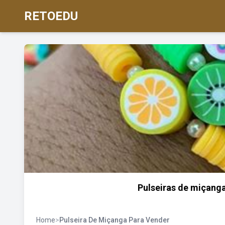
RETOEDU
Pulseiras de miçanga
Home
>
Pulseira De Miçanga Para Vender