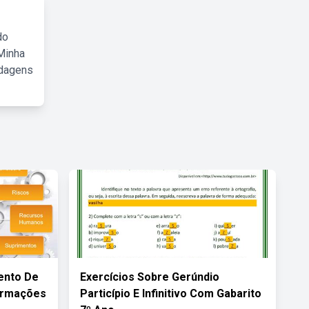
do
Minha
rdagens
ento De
Exercícios Sobre Gerúndio
firmações
Particípio E Infinitivo Com Gabarito