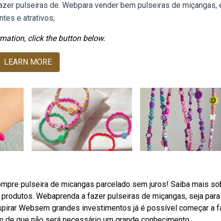
 fazer pulseiras de. Webpara vender bem pulseiras de miçangas, 
tes e atrativos;
mation, click the button below.
LEARN MORE
compre pulseira de micangas parcelado sem juros! Saiba mais so
produtos. Webaprenda a fazer pulseiras de miçangas, seja para
inspirar Websem grandes investimentos já é possível começar a f
ém de que não será necessário um grande conhecimento.