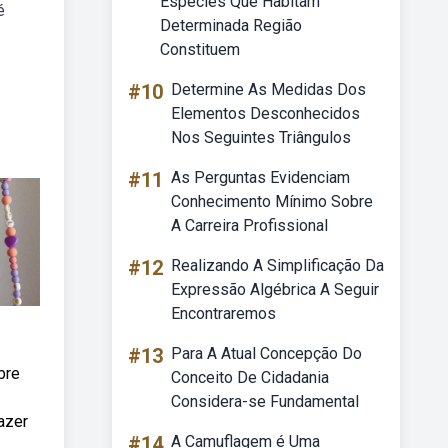
Espécies Que Habitam
é
Determinada Região
Constituem
#10
Determine As Medidas Dos
Elementos Desconhecidos
Nos Seguintes Triângulos
#11
As Perguntas Evidenciam
Conhecimento Mínimo Sobre
A Carreira Profissional
#12
Realizando A Simplificação Da
Expressão Algébrica A Seguir
Encontraremos
#13
Para A Atual Concepção Do
bre
Conceito De Cidadania
Considera-se Fundamental
azer
#14
A Camuflagem é Uma