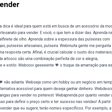
Vender
sa dica é ideal para quem está em busca de um acessório da mo
rtesanato para vender. E você, o que tem a dizer das. Aprenda n
m alfinete de olho. Aprenda sobre a espessura das pulseiras com
as, pulseiras artesanais, pulseira. Webmuita gente me pergunta
 resposta certa. Afinal, é crucial calcular o custo dos materiai
a artcoco são uma combinação perfeita de cor e alegria,
de e estilo. Weboooi geeeeente 💗 o truque da amarração para a
m 💗 não adianta. Webseja como um hobby ou um negócio em tem
alternativa acessível para quem deseja ganhar dinheiro. Webdesc
çangas para vender no pinterest. Webaprenda por quanto vender
as para definir o preço certo e ter sucesso nas vendas! A partir
 vender que eu sugerir, terão nomes específicos. Por exemplo, a