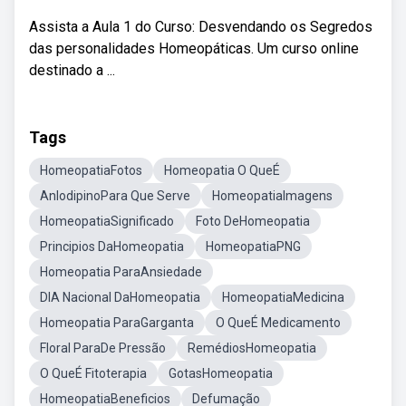
Assista a Aula 1 do Curso: Desvendando os Segredos
das personalidades Homeopáticas. Um curso online
destinado a ...
Tags
HomeopatiaFotos
Homeopatia O QueÉ
AnlodipinoPara Que Serve
HomeopatiaImagens
HomeopatiaSignificado
Foto DeHomeopatia
Principios DaHomeopatia
HomeopatiaPNG
Homeopatia ParaAnsiedade
DIA Nacional DaHomeopatia
HomeopatiaMedicina
Homeopatia ParaGarganta
O QueÉ Medicamento
Floral ParaDe Pressão
RemédiosHomeopatia
O QueÉ Fitoterapia
GotasHomeopatia
HomeopatiaBeneficios
Defumação