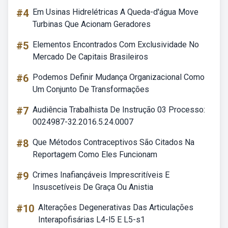
#4
Em Usinas Hidrelétricas A Queda-d'água Move
Turbinas Que Acionam Geradores
#5
Elementos Encontrados Com Exclusividade No
Mercado De Capitais Brasileiros
#6
Podemos Definir Mudança Organizacional Como
Um Conjunto De Transformações
#7
Audiência Trabalhista De Instrução 03 Processo:
0024987-32.2016.5.24.0007
#8
Que Métodos Contraceptivos São Citados Na
Reportagem Como Eles Funcionam
#9
Crimes Inafiançáveis Imprescritíveis E
Insuscetíveis De Graça Ou Anistia
#10
Alterações Degenerativas Das Articulações
Interapofisárias L4-l5 E L5-s1