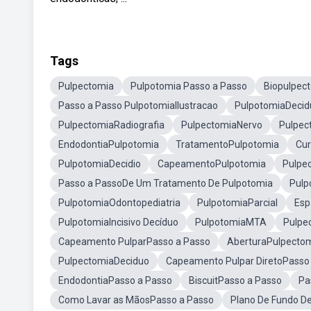
Tags
Pulpectomia
Pulpotomia Passo a Passo
Biopulpec
Passo a Passo PulpotomiaIlustracao
PulpotomiaDecid
PulpectomiaRadiografia
PulpectomiaNervo
Pulpec
EndodontiaPulpotomia
TratamentoPulpotomia
Cur
PulpotomiaDecidio
CapeamentoPulpotomia
Pulpe
Passo a PassoDe Um Tratamento De Pulpotomia
Pulp
PulpotomiaOdontopediatria
PulpotomiaParcial
Esp
PulpotomiaIncisivo Decíduo
PulpotomiaMTA
Pulpe
Capeamento PulparPasso a Passo
AberturaPulpecto
PulpectomiaDeciduo
Capeamento Pulpar DiretoPasso
EndodontiaPasso a Passo
BiscuitPasso a Passo
Pa
Como Lavar as MãosPasso a Passo
Plano De Fundo De