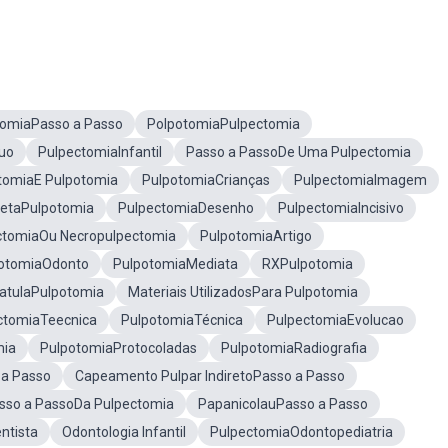
tomiaPasso a Passo
PolpotomiaPulpectomia
uo
PulpectomiaInfantil
Passo a PassoDe Uma Pulpectomia
tomiaE Pulpotomia
PulpotomiaCrianças
PulpectomiaImagem
etaPulpotomia
PulpectomiaDesenho
PulpectomiaIncisivo
ctomiaOu Necropulpectomia
PulpotomiaArtigo
otomiaOdonto
PulpotomiaMediata
RXPulpotomia
atulaPulpotomia
Materiais UtilizadosPara Pulpotomia
ctomiaTeecnica
PulpotomiaTécnica
PulpectomiaEvolucao
mia
PulpotomiaProtocoladas
PulpotomiaRadiografia
 a Passo
Capeamento Pulpar IndiretoPasso a Passo
sso a PassoDa Pulpectomia
PapanicolauPasso a Passo
ntista
Odontologia Infantil
PulpectomiaOdontopediatria