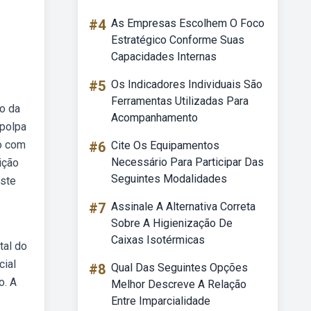
#4
As Empresas Escolhem O Foco
Estratégico Conforme Suas
Capacidades Internas
#5
Os Indicadores Individuais São
Ferramentas Utilizadas Para
o da
Acompanhamento
 polpa
do com
#6
Cite Os Equipamentos
Necessário Para Participar Das
ição
Seguintes Modalidades
iste
#7
Assinale A Alternativa Correta
Sobre A Higienização De
Caixas Isotérmicas
tal do
cial
#8
Qual Das Seguintes Opções
o. A
Melhor Descreve A Relação
Entre Imparcialidade