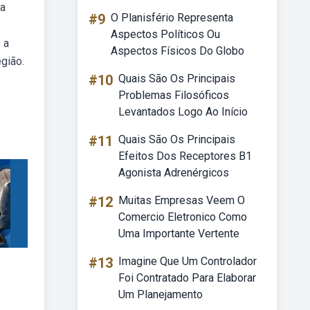
 a
#9
O Planisfério Representa
Aspectos Políticos Ou
 a
Aspectos Físicos Do Globo
gião.
#10
Quais São Os Principais
Problemas Filosóficos
Levantados Logo Ao Início
#11
Quais São Os Principais
Efeitos Dos Receptores B1
Agonista Adrenérgicos
#12
Muitas Empresas Veem O
Comercio Eletronico Como
Uma Importante Vertente
#13
Imagine Que Um Controlador
Foi Contratado Para Elaborar
Um Planejamento