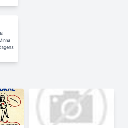
do
Minha
rdagens