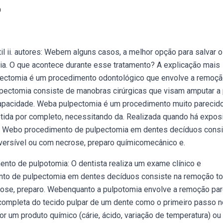
o
til ii. autores: Webem alguns casos, a melhor opção para salvar o
. O que acontece durante esse tratamento? A explicação mais
pectomia é um procedimento odontológico que envolve a remoçã
ulpectomia consiste de manobras cirúrgicas que visam amputar a
 capacidade. Weba pulpectomia é um procedimento muito pareci
etida por completo, necessitando da. Realizada quando há expos
do. Webo procedimento de pulpectomia em dentes decíduos cons
eversível ou com necrose, preparo químicomecânico e.
nto de pulpotomia: O dentista realiza um exame clínico e
ento de pulpectomia em dentes decíduos consiste na remoção to
crose, preparo. Webenquanto a pulpotomia envolve a remoção par
completa do tecido pulpar de um dente como o primeiro passo n
or um produto químico (cárie, ácido, variação de temperatura) ou