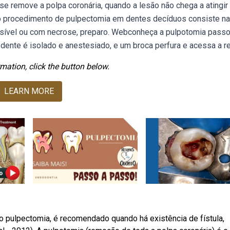
e remove a polpa coronária, quando a lesão não chega a atingir
bo procedimento de pulpectomia em dentes decíduos consiste na
ersível ou com necrose, preparo. Webconheça a pulpotomia passo
dente é isolado e anestesiado, e um broca perfura e acessa a re
mation, click the button below.
LEARN MORE
 pulpectomia, é recomendado quando há existência de fístula,