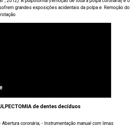
l. , 2012). A pulpotomia (remoção de toda a polpa coronária) é o
sofrem grandes exposições acidentais da polpa e. Remoção do
rotação.
ULPECTOMIA de dentes decíduos
 Abertura coronária; - Instrumentação manual com limas