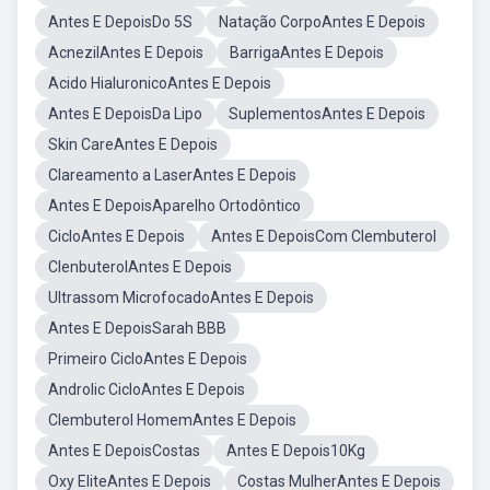
Antes E DepoisDo 5S
Natação CorpoAntes E Depois
AcnezilAntes E Depois
BarrigaAntes E Depois
Acido HialuronicoAntes E Depois
Antes E DepoisDa Lipo
SuplementosAntes E Depois
Skin CareAntes E Depois
Clareamento a LaserAntes E Depois
Antes E DepoisAparelho Ortodôntico
CicloAntes E Depois
Antes E DepoisCom Clembuterol
ClenbuterolAntes E Depois
Ultrassom MicrofocadoAntes E Depois
Antes E DepoisSarah BBB
Primeiro CicloAntes E Depois
Androlic CicloAntes E Depois
Clembuterol HomemAntes E Depois
Antes E DepoisCostas
Antes E Depois10Kg
Oxy EliteAntes E Depois
Costas MulherAntes E Depois