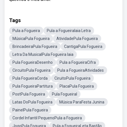
Tags
Pula a Fogueira
Pula a FogueiraIaia Letra
MúsicaPula Fogueira
AtividadePula Fogueira
BrincadeiraPula Fogueira
CantigaPula Fogueira
Letra Da MusicalPula Fogueira Iaia
Pula FogueiraDesenho
Pula a FogueiraCifra
CircuitoPula Fogueira
Pula a FogueiraAtividades
Pula FogueiraCorda
CiruitoPula Fogueira
Pula FogueiraPartitura
PlacaPula Fogueira
PostPula Fogueira
Pula FogueiraI
Latas DoPula Fogueira
Música ParaFesta Junina
PainelPula Fogueira
Cordel Infantil PequenoPula a Fogueira
JogoPula Fogueira
Pula a FogueiraLeta Bastão