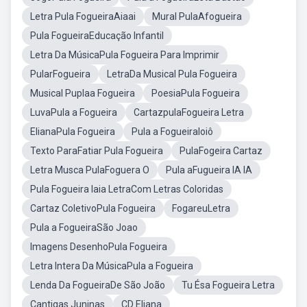
Letra Pula FogueiraAiaai
Mural PulaAfogueira
Pula FogueiraEducação Infantil
Letra Da MúsicaPula Fogueira Para Imprimir
PularFogueira
LetraDa Musical Pula Fogueira
Musical Puplaa Fogueira
PoesiaPula Fogueira
LuvaPula a Fogueira
CartazpulaFogueira Letra
ElianaPula Fogueira
Pula a FogueiraIoiô
Texto ParaFatiar Pula Fogueira
PulaFogeira Cartaz
Letra Musca PulaFoguera O
Pula aFugueira IA IA
Pula Fogueira Iaia LetraCom Letras Coloridas
Cartaz ColetivoPula Fogueira
FogareuLetra
Pula a FogueiraSão Joao
Imagens DesenhoPula Fogueira
Letra Intera Da MúsicaPula a Fogueira
Lenda Da FogueiraDe São João
Tu Ésa Fogueira Letra
Cantigas Juninas
CD Eliana