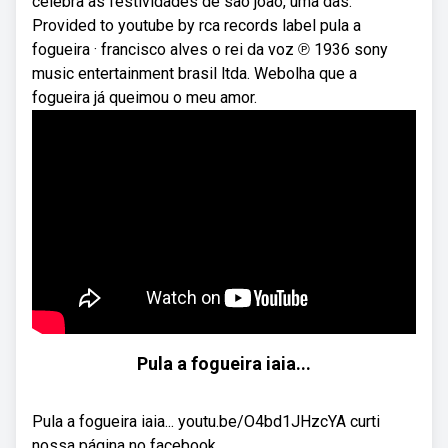
celebra as festividades de são joão, uma das.
Provided to youtube by rca records label pula a
fogueira · francisco alves o rei da voz ℗ 1936 sony
music entertainment brasil ltda. Webolha que a
fogueira já queimou o meu amor.
Pula a fogueira iaia...
Pula a fogueira iaia... youtu.be/O4bd1JHzcYA curti
nossa página no facebook ...