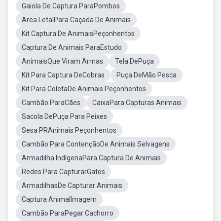
Gaiola De Captura ParaPombos
Area LetalPara Caçada De Animais
Kit Captura De AnimaisPeçonhentos
Captura De Animais ParaEstudo
AnimaisQue Viram Armas
Tela DePuça
Kit Para Captura DeCobras
Puça DeMão Pesca
Kit Para ColetaDe Animais Peçonhentos
Cambão ParaCães
CaixaPara Capturas Animais
Sacola DePuça Para Peixes
Sesa PRAnimais Peçonhentos
Cambão Para ContençãoDe Animais Selvagens
Armadilha IndígenaPara Captura De Animais
Redes Para CapturarGatos
ArmadilhasDe Capturar Animais
Captura AnimalImagem
Cambão ParaPegar Cachorro