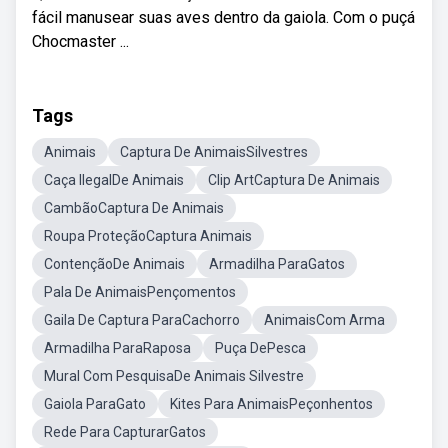
fácil manusear suas aves dentro da gaiola. Com o puçá
Chocmaster ...
Tags
Animais
Captura De AnimaisSilvestres
Caça IlegalDe Animais
Clip ArtCaptura De Animais
CambãoCaptura De Animais
Roupa ProteçãoCaptura Animais
ContençãoDe Animais
Armadilha ParaGatos
Pala De AnimaisPençomentos
Gaila De Captura ParaCachorro
AnimaisCom Arma
Armadilha ParaRaposa
Puça DePesca
Mural Com PesquisaDe Animais Silvestre
Gaiola ParaGato
Kites Para AnimaisPeçonhentos
Rede Para CapturarGatos