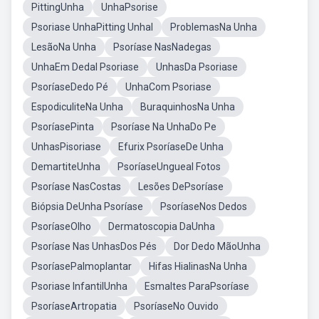
PittingUnha
UnhaPsorise
Psoriase UnhaPitting Unhal
ProblemasNa Unha
LesãoNa Unha
Psoríase NasNadegas
UnhaEm Dedal Psoriase
UnhasDa Psoriase
PsoríaseDedo Pé
UnhaCom Psoriase
EspodiculiteNa Unha
BuraquinhosNa Unha
PsoríasePinta
Psoríase Na UnhaDo Pe
UnhasPisoriase
Efurix PsoríaseDe Unha
DemartiteUnha
PsoríaseUngueal Fotos
Psoríase NasCostas
Lesões DePsoríase
Biópsia DeUnha Psoríase
PsoríaseNos Dedos
PsoríaseOlho
Dermatoscopia DaUnha
Psoríase Nas UnhasDos Pés
Dor Dedo MãoUnha
PsoríasePalmoplantar
Hifas HialinasNa Unha
Psoriase InfantilUnha
Esmaltes ParaPsoríase
PsoríaseArtropatia
PsoríaseNo Ouvido