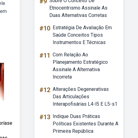
#9
Sobre O Conceito De
ele
Etnocentrismo Assinale As
 em
Duas Alternativas Corretas
#10
Estratégia De Avaliação Em
Saúde Conceitos Tipos
Instrumentos E Técnicas
#11
Com Relação Ao
Planejamento Estratégico
Assinale A Alternativa
Incorreta
#12
Alterações Degenerativas
Das Articulações
Interapofisárias L4-l5 E L5-s1
#13
Indique Duas Práticas
oríase
Políticas Existentes Durante A
Primeira República
omas