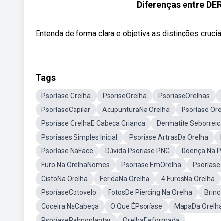
Diferenças entre D
Entenda de forma clara e objetiva as distinções cruci
Tags
Psoríase Orelha
PsoriseOrelha
PsoriaseOrelhas
PsoríaseCapilar
AcupunturaNa Orelha
Psoríase Or
Psoríase OrelhaE Cabeca Crianca
Dermatite Seborrei
Psoriases Simples Inicial
Psoriase ArtrasDa Orelha
Psoríase NaFace
Dúvida Psoriase PNG
Doença Na P
Furo Na OrelhaNomes
Psoriase EmOrelha
Psoríase
CistoNa Orelha
FeridaNa Orelha
4 FurosNa Orelha
PsoríaseCotovelo
FotosDe Piercing Na Orelha
Brin
Coceira NaCabeça
O Que ÉPsoríase
MapaDa Orelh
PsoríasePalmoplantar
OrelhaDeformada