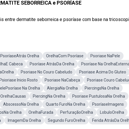
ERMATITE SEBORREICA e PSORÍASE
ais entre dermatite seborreica e psoríase com base na tricoscopi
PsoríaseAtrás Orelha
OrelhaCom Psoríase
Psoriase NaPele
elhaE Cabeca
Psoríase AtrásDa Orelha
Psoríase Na OrelhaExtern
caOrelha
Psoriase No Couro Cabeludo
Psoriase Acima Do Gluteo
Psioriase Inicio Rosto
Psoriase NaCabeça
Psoriase Couro Cabelu
elePsoríase Na Orelha
AlergiaNa Orelha
PiercingsNa Orelha
 OrelhaCausas
PiercingNa Orelha
Psoriase PustulosaNa Orelha
AbscessoNa Orelha
Quarto FuroNa Orelha
PsoríaseImagens
cosNa Orelha
OrelhaFurada
PerfuraçãoOrelha
LobuloOrelha
a
ImagemDa Orelha
Segundo FuroOrelha
Ferida AtrásDa Orel