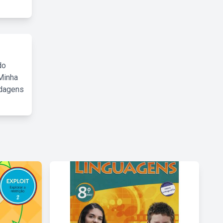
do
Minha
rdagens