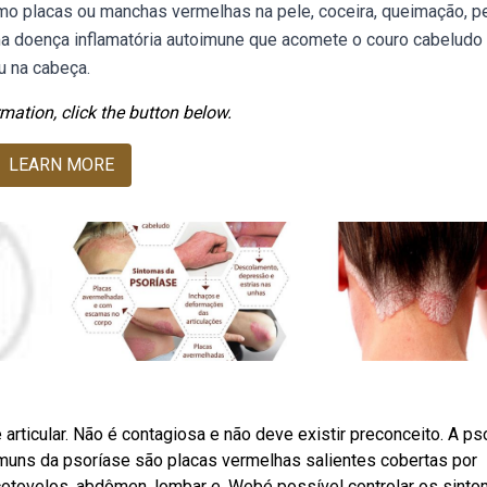
omo placas ou manchas vermelhas na pele, coceira, queimação, p
ma doença inflamatória autoimune que acomete o couro cabeludo
u na cabeça.
mation, click the button below.
LEARN MORE
rticular. Não é contagiosa e não deve existir preconceito. A ps
omuns da psoríase são placas vermelhas salientes cobertas por
tovelos, abdômen, lombar e. Webé possível controlar os sint