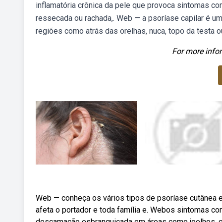
inflamatória crônica da pele que provoca sintomas c
ressecada ou rachada,. Web — a psoríase capilar é u
regiões como atrás das orelhas, nuca, topo da testa o
For more infor
Web — conheça os vários tipos de psoríase cutânea e a
afeta o portador e toda família e. Webos sintomas c
descamação esbranquiçada em áreas como joelhos, co