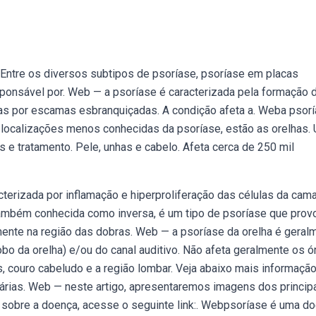
Entre os diversos subtipos de psoríase, psoríase em placas
sponsável por. Web — a psoríase é caracterizada pela formação 
tas por escamas esbranquiçadas. A condição afeta a. Weba psor
s localizações menos conhecidas da psoríase, estão as orelhas.
s e tratamento. Pele, unhas e cabelo. Afeta cerca de 250 mil
terizada por inflamação e hiperproliferação das células da cam
 também conhecida como inversa, é um tipo de psoríase que prov
ente na região das dobras. Web — a psoríase da orelha é geral
lobo da orelha) e/ou do canal auditivo. Não afeta geralmente os ó
, couro cabeludo e a região lombar. Veja abaixo mais informaçã
várias. Web — neste artigo, apresentaremos imagens dos princip
 sobre a doença, acesse o seguinte link:. Webpsoríase é uma d