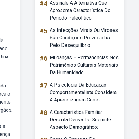
#4
Assinale A Alternativa Que
Apresenta Característica Do
Período Paleolítico
#5
As Infecções Virais Ou Viroses
São Condições Provocadas
de
Pelo Desequilíbrio
íase
 Uma
#6
Mudanças E Permanências Nos
Patrimônios Culturais Materiais
Da Humanidade
#7
A Psicologia Da Educação
ada
Comportamentalista Considera
oca o
A Aprendizagem Como
mente
rgãos.
#8
A Característica Familiar
o
Descrita Deriva Do Seguinte
ais
Aspecto Demográfico:
oença