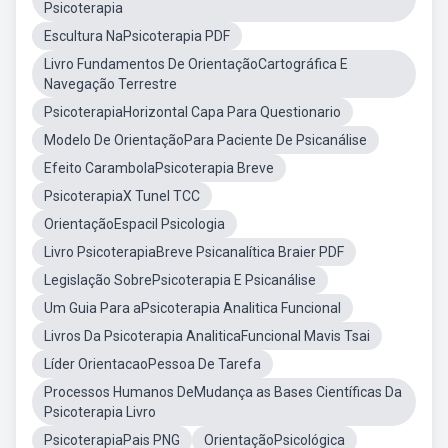
Psicoterapia
Escultura NaPsicoterapia PDF
Livro Fundamentos De OrientaçãoCartográfica E
Navegação Terrestre
PsicoterapiaHorizontal Capa Para Questionario
Modelo De OrientaçãoPara Paciente De Psicanálise
Efeito CarambolaPsicoterapia Breve
PsicoterapiaX Tunel TCC
OrientaçãoEspacil Psicologia
Livro PsicoterapiaBreve Psicanalítica Braier PDF
Legislação SobrePsicoterapia E Psicanálise
Um Guia Para aPsicoterapia Analitica Funcional
Livros Da Psicoterapia AnaliticaFuncional Mavis Tsai
Líder OrientacaoPessoa De Tarefa
Processos Humanos DeMudança as Bases Científicas Da
Psicoterapia Livro
PsicoterapiaPais PNG
OrientaçãoPsicológica