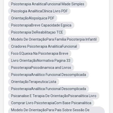
Psicoterapia AnaliticaFuncional Made Simples
Psicologia AnalíticaClínica Livro PDF
OrientaçãoAlopsíquica PDF
PsicoterapiaBreve Capacidade Egoica
Psicoterapia DeReabilitaçao TCE
Modelo De OrientaçãoPara Familia Psicoterpia Infantil
Criadores Psicoterapia AnaliticaFuncional
Foco EQueixa Na Psicoterapia Breve
Livro OrientaçãoNormativa Pagina 33
PsicoterapiaPsicodinamica and Livros
PsicoterapiaAnalitico Funcional Descomplicada
OrientaçãoTerapeutica Lista
PsicoterapiaAnalítica Funcional Descomplicada
Psicanalise E Terapia De OrientaçãoPsicanalitica Livro
Comprar Livro PsicoterapiaCom Base Psicanalitica
Modelo De OrientaçãoPara Pais Sobre Sessão De