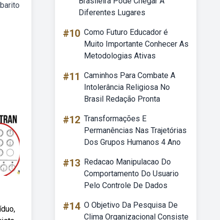
Brasileira Pode Chegar A
barito
Diferentes Lugares
#10
Como Futuro Educador é
Muito Importante Conhecer As
Metodologias Ativas
#11
Caminhos Para Combate A
Intolerância Religiosa No
Brasil Redação Pronta
#12
Transformações E
Permanências Nas Trajetórias
Dos Grupos Humanos 4 Ano
#13
Redacao Manipulacao Do
Comportamento Do Usuario
Pelo Controle De Dados
#14
O Objetivo Da Pesquisa De
íduo,
Clima Organizacional Consiste