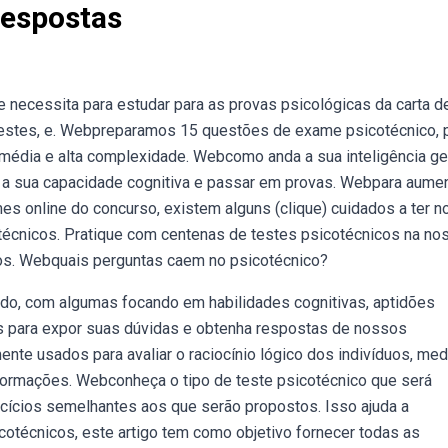
Respostas
 necessita para estudar para as provas psicológicas da carta d
e testes, e. Webpreparamos 15 questões de exame psicotécnico, 
média e alta complexidade. Webcomo anda a sua inteligência ge
r a sua capacidade cognitiva e passar em provas. Webpara aume
s online do concurso, existem alguns (clique) cuidados a ter n
otécnicos. Pratique com centenas de testes psicotécnicos na no
cios. Webquais perguntas caem no psicotécnico?
do, com algumas focando em habilidades cognitivas, aptidões
s para expor suas dúvidas e obtenha respostas de nossos
te usados para avaliar o raciocínio lógico dos indivíduos, me
formações. Webconheça o tipo de teste psicotécnico que será
cícios semelhantes aos que serão propostos. Isso ajuda a
cotécnicos, este artigo tem como objetivo fornecer todas as