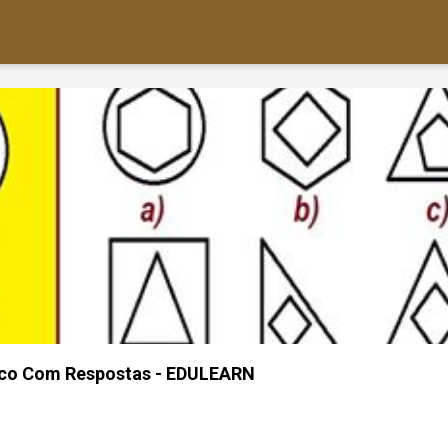
ico Com Respostas - EDULEARN