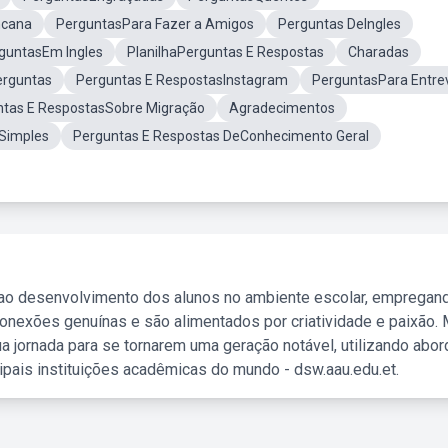
ncana
PerguntasPara Fazer a Amigos
Perguntas DeIngles
guntasEm Ingles
PlanilhaPerguntas E Respostas
Charadas
erguntas
Perguntas E RespostasInstagram
PerguntasPara Entrev
ntas E RespostasSobre Migração
Agradecimentos
Simples
Perguntas E Respostas DeConhecimento Geral
 ao desenvolvimento dos alunos no ambiente escolar, empregan
nexões genuínas e são alimentados por criatividade e paixão. 
a jornada para se tornarem uma geração notável, utilizando abo
ipais instituições acadêmicas do mundo - dsw.aau.edu.et.