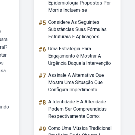
Epidemiologia Propostos Por
Morris Incluem-se
#5
Considere As Seguintes
Substâncias Suas Fórmulas
e
Estruturais E Aplicações
para
ral?
#6
Uma Estratégia Para
ntar
Engajamento é Mostrar A
os
Urgência Daquela Intervenção
ssa
#7
Assinale A Alternativa Que
Mostra Uma Situação Que
Configura Impedimento
#8
A Identidade E A Alteridade
dindo
Podem Ser Compreendidas
Respectivamente Como:
#9
Como Uma Música Tradicional