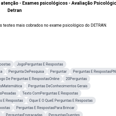
tenção - Exames psicológicos - Avaliação Psicológi
Detran
s testes mais cobrados no exame psicológico do DETRAN.
postas
JogoPerguntas E Respostas
ta
Pergunta DePesquisa
Perguntar
Perguntas E RespostasP
ogo De Perguntas E RespostasOnline
20Perguntas
asMatemática
Perguntas DeConhecimentos Gerais
asPesadas
Texto ComPerguntas E Respostas
s E Respostas
Oque E O QueE Perguntas E Respostas
postas
Perguntas E RespostasPara Brincar
PerguntasEngraçadas
PerguntasQuentes