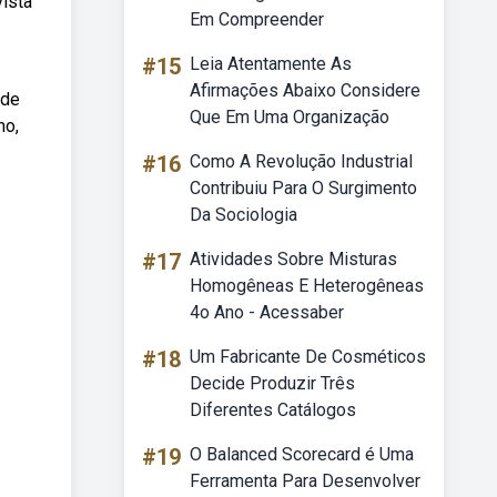
vista
Em Compreender
#15
Leia Atentamente As
Afirmações Abaixo Considere
 de
Que Em Uma Organização
mo,
#16
Como A Revolução Industrial
Contribuiu Para O Surgimento
Da Sociologia
#17
Atividades Sobre Misturas
Homogêneas E Heterogêneas
4o Ano - Acessaber
#18
Um Fabricante De Cosméticos
Decide Produzir Três
Diferentes Catálogos
#19
O Balanced Scorecard é Uma
Ferramenta Para Desenvolver