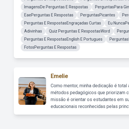
ImagensDe Perguntas E Respostas
PerguntasPara Gi
EaePerguntas E Respostas
PerguntasPicantes
Per
Perguntas E RespostasEngraçadas Curtas
Eu NuncaP
Adivinhas
Quiz Perguntas E RespostasWord
Pergu
Perguntas E RespostasEnglish E Portugues
Perguntas
FotosPerguntas E Respostas
Emelie
Como mentor, minha dedicação é total
métodos pedagógicos que priorizam co
missão é orientar os estudantes em su
educacionais reconhecidas pelas princ