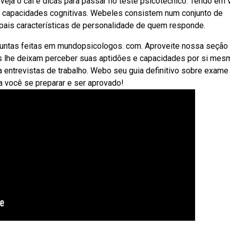
bveja o cai e dicas para passar no teste psicotécnico. Tendo em 
as capacidades cognitivas. Webeles consistem num conjunto de
cipais características de personalidade de quem responde.
untas feitas em mundopsicologos. com. Aproveite nossa seção
s lhe deixam perceber suas aptidões e capacidades por si mes
a entrevistas de trabalho. Webo seu guia definitivo sobre exame
a você se preparar e ser aprovado!