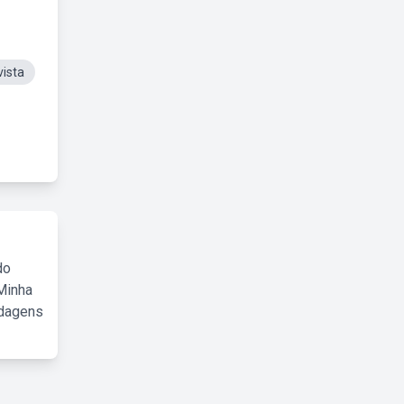
ista
do
Minha
rdagens