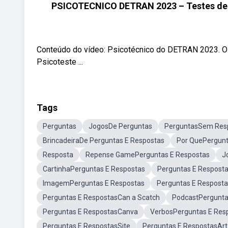
PSICOTECNICO DETRAN 2023 – Testes de a
Conteúdo do vídeo: Psicotécnico do DETRAN 2023. O
Psicoteste ...
Tags
Perguntas
JogosDe Perguntas
PerguntasSem Res
BrincadeiraDe Perguntas E Respostas
Por QuePergun
Resposta
Repense GamePerguntas E Respostas
J
CartinhaPerguntas E Respostas
Perguntas E Respost
ImagemPerguntas E Respostas
Perguntas E Respost
Perguntas E RespostasCan a Scatch
PodcastPergunta
Perguntas E RespostasCanva
VerbosPerguntas E Res
Perguntas E RespostasSite
Perguntas E RespostasArt