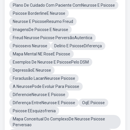
Plano De Cuidado Com Paciente ComNeurose E Psicose
Psicose BorderlineE Neurose
Neurose E PsicoseResumo Freud
ImagensDe Psicose E Neurose
Freud Neurose Psicose PerversãoAutentica
Psicosevs Neurose
Delírio E PsicoseDiferença
Mapa Mental NE RoseE Psicose
Exemplos De Neurose E PsicosePelo DSM
DepressãoE Neurose
Foraclusão LacanNeurose Psicose
A NeurosePode Evoluir Para Psicose
DiferencieNeurose E Psicose
Diferença EntreNeurose E Psicose
OqE Psicose
Psicose EEsquizofrenia
Mapa Conceitual Do ComplexoDe Neurose Psicose
Perversao