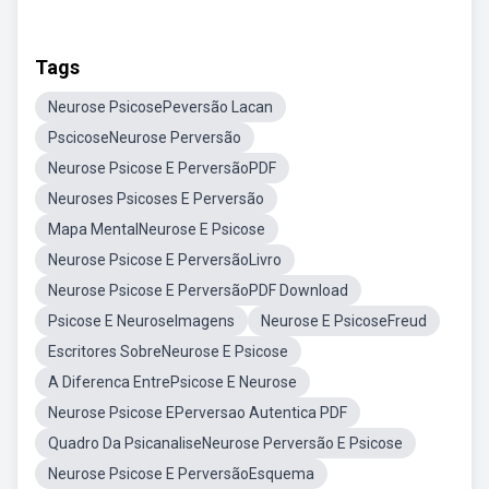
Tags
Neurose PsicosePeversão Lacan
PscicoseNeurose Perversão
Neurose Psicose E PerversãoPDF
Neuroses Psicoses E Perversão
Mapa MentalNeurose E Psicose
Neurose Psicose E PerversãoLivro
Neurose Psicose E PerversãoPDF Download
Psicose E NeuroseImagens
Neurose E PsicoseFreud
Escritores SobreNeurose E Psicose
A Diferenca EntrePsicose E Neurose
Neurose Psicose EPerversao Autentica PDF
Quadro Da PsicanaliseNeurose Perversão E Psicose
Neurose Psicose E PerversãoEsquema