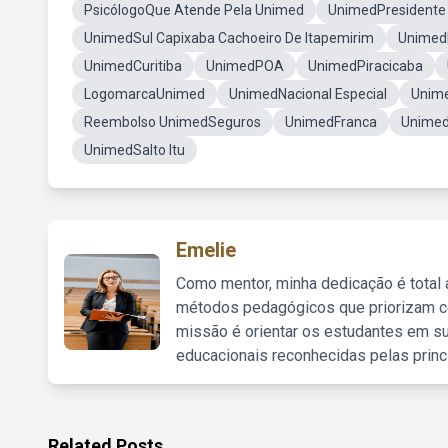
PsicólogoQue Atende Pela Unimed
UnimedPresidente
UnimedSul Capixaba Cachoeiro De Itapemirim
UnimedF
UnimedCuritiba
UnimedPOA
UnimedPiracicaba
LogomarcaUnimed
UnimedNacional Especial
Unime
Reembolso UnimedSeguros
UnimedFranca
Unimed
UnimedSalto Itu
Emelie
Como mentor, minha dedicação é total
métodos pedagógicos que priorizam co
missão é orientar os estudantes em su
educacionais reconhecidas pelas princ
Related Posts