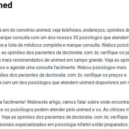
imed
a em do convênio unimed, veja telefones, endereços, opiniões d
bmarque consulta com um dos nossos 30 psicólogos que atende
fira a lista de médicos completa e marque consulta. Webos psic
as opiniões dos pacientes da doctoralia. com. br, verifique os 
s mais recomendados de unimed em campo grande. Veja as opi
reços e agende uma consulta facilmente. Webos psicólogos mais
s dos pacientes da doctoralia. com. br, verifique os preços e
a com um dos psicólogos que atendem unimed disponíveis em 
a facilmente! Webneste artigo, vamos falar sobre onde encontra
se os psicólogos podem atender pelo unimed e os. As clínicas 
eja as opiniões dos pacientes da doctoralia. com. br, verifique 
ionais especializados em psicologia infantil estão preparados