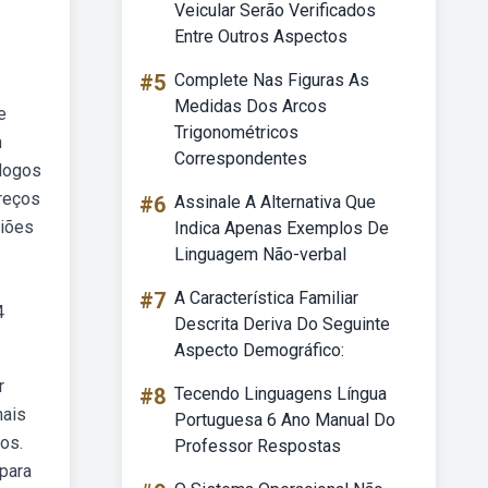
Veicular Serão Verificados
Entre Outros Aspectos
#5
Complete Nas Figuras As
Medidas Dos Arcos
e
Trigonométricos
m
Correspondentes
ólogos
preços
#6
Assinale A Alternativa Que
niões
Indica Apenas Exemplos De
Linguagem Não-verbal
#7
A Característica Familiar
4
Descrita Deriva Do Seguinte
Aspecto Demográfico:
r
#8
Tecendo Linguagens Língua
mais
Portuguesa 6 Ano Manual Do
os.
Professor Respostas
 para