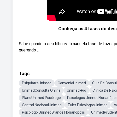
Conheça as 4 fases do dese
Sabe quando o seu filho está naquela fase de fazer 
querendo ...
Tags
PsiquiatraUnimed
ConvenioUnimed
Guia De Consu
UnimedConsulta Online
Unimed-Rio
Clinica De Psi
PlanoUnimed Psicólogo
Psicólogos UnimedFlorianópol
Central NacionalUnimed
Euler PsicólogosUnimed
V
Psicólogo UnimedGrande Florianópolis
UnimedPruden