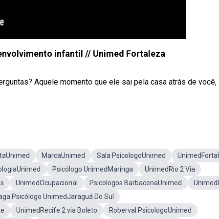
nvolvimento infantil // Unimed Fortaleza
perguntas? Aquele momento que ele sai pela casa atrás de você,
ltaUnimed
MarcaUnimed
Sala PsicologoUnimed
UnimedForta
cologiaUnimed
Psicólogo UnimedMaringa
UnimedRio 2 Via
is
UnimedOcupacional
Psicologos BarbacenaUnimed
Unimed
aga Psicólogo UnimedJaraguá Do Sul
te
UnimedRecife 2 via Boleto
Roberval PsicologoUnimed