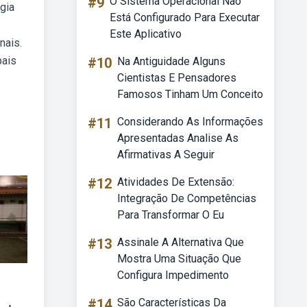
#9
O Sistema Operacional Não
gia
Está Configurado Para Executar
Este Aplicativo
nais.
pais
#10
Na Antiguidade Alguns
Cientistas E Pensadores
Famosos Tinham Um Conceito
#11
Considerando As Informações
Apresentadas Analise As
Afirmativas A Seguir
#12
Atividades De Extensão:
Integração De Competências
Para Transformar O Eu
#13
Assinale A Alternativa Que
Mostra Uma Situação Que
Configura Impedimento
#14
São Características Da