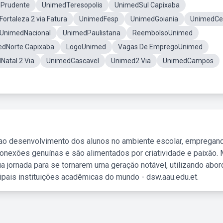
 Prudente
UnimedTeresopolis
UnimedSul Capixaba
ortaleza 2 via Fatura
UnimedFesp
UnimedGoiania
UnimedCe
UnimedNacional
UnimedPaulistana
ReembolsoUnimed
dNorte Capixaba
LogoUnimed
Vagas De EmpregoUnimed
Natal 2 Via
UnimedCascavel
Unimed2 Via
UnimedCampos
 ao desenvolvimento dos alunos no ambiente escolar, empregan
nexões genuínas e são alimentados por criatividade e paixão. 
a jornada para se tornarem uma geração notável, utilizando abo
ipais instituições acadêmicas do mundo - dsw.aau.edu.et.