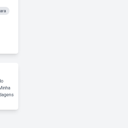
ara
do
Minha
rdagens