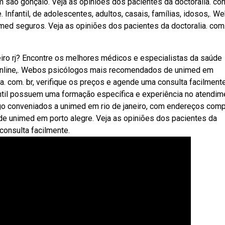
o gonçalo. Veja as opiniões dos pacientes da doctoralia. com.
 Infantil, de adolescentes, adultos, casais, famílias, idosos,. W
 seguros. Veja as opiniões dos pacientes da doctoralia. com. 
eiro rj? Encontre os melhores médicos e especialistas da saúde
nline,. Webos psicólogos mais recomendados de unimed em
ia. com. br, verifique os preços e agende uma consulta facilmente
ntil possuem uma formação específica e experiência no atendim
logo conveniados a unimed em rio de janeiro, com endereços com
 unimed em porto alegre. Veja as opiniões dos pacientes da
consulta facilmente.