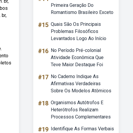
 br,
Primeira Geração Do
ebos
Romantismo Brasileiro Exceto
br,
#15
Quais São Os Principais
Problemas Filosóficos
Levantados Logo Ao Início
.
#16
No Período Pré-colonial
ento
Atividade Econômica Que
pletos
Teve Maior Destaque Foi
#17
No Caderno Indique As
Afirmativas Verdadeiras
Sobre Os Modelos Atômicos
#18
Organismos Autótrofos E
Heterótrofos Realizam
Processos Complementares
#19
Identifique As Formas Verbais