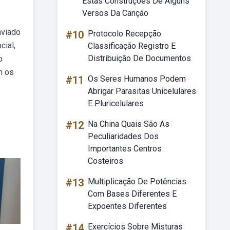
Estas Construções De Alguns
Versos Da Canção
nviado
#10
Protocolo Recepção
cial,
Classificação Registro E
Distribuição De Documentos
o
m os
#11
Os Seres Humanos Podem
Abrigar Parasitas Unicelulares
E Pluricelulares
#12
Na China Quais São As
Peculiaridades Dos
Importantes Centros
Costeiros
#13
Multiplicação De Potências
Com Bases Diferentes E
Expoentes Diferentes
#14
Exercícios Sobre Misturas