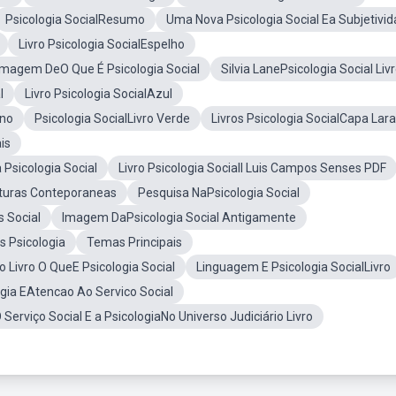
Psicologia SocialResumo
Uma Nova Psicologia Social Ea Subjetivi
Livro Psicologia SocialEspelho
Imagem DeO Que É Psicologia Social
Silvia LanePsicologia Social Liv
l
Livro Psicologia SocialAzul
ano
Psicologia SocialLivro Verde
Livros Psicologia SocialCapa Lara
is
Psicologia Social
Livro Psicologia SocialI Luis Campos Senses PDF
ituras Conteporaneas
Pesquisa NaPsicologia Social
s Social
Imagem DaPsicologia Social Antigamente
s Psicologia
Temas Principais
o Livro O QueE Psicologia Social
Linguagem E Psicologia SocialLivro
ogia EAtencao Ao Servico Social
 Serviço Social E a PsicologiaNo Universo Judiciário Livro