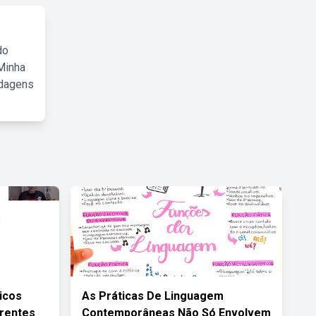
do
Minha
rdagens
icos
As Práticas De Linguagem
erentes
Contemporâneas Não Só Envolvem