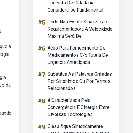
Conceito De Cidadania
Considera-se Fundamental
#5
Onde Não Existir Sinalização
Regulamentadora A Velocidade
e
Máxima Será De
.
 que a
#6
Ação Para Fornecimento De
logia
Medicamentos C/c Tutela De
Urgência Antecipada
.
#7
Substitua As Palavras Grifadas
gia
Por Sinônimos Ou Por Termos
dos da
Relacionados
#8
é Caracterizada Pela
Convergência E Sinergia Entre
rdando
Diversas Tecnologias
#9
Classifique Sintaticamente