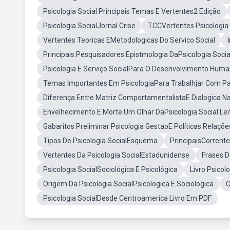
Psicologia Social Principais Temas E Vertentes2 Edição
Psicologia SocialJornal Crise
TCCVertentes Psicologia
Vertentes Teoricas EMetodologicas Do Servico Social
Principais Pesquisadores Epistmologia DaPsicologia Socia
Psicologia E Serviço SocialPara O Desenvolvimento Hum
Temas Importantes Em PsicologiaPara Trabalhjar Com Pa
Diferença Entre Matriz ComportamentalistaE Dialogica Na 
Envelhecimento E Morte Um Olhar DaPsicologia Social Le
Gabaritos Preliminar Psicologia GestaoE Políticas Relaçõe
Tipos De Psicologia SocialEsquema
PrincipaisCorrente
Vertentes Da Psicologia SocialEstadunidense
Frases D
Psicologia SocialSociológica E Psicológica
Livro Psicol
Origem Da Psicologia SocialPsicologica E Sociologica
O
Psicologia SocialDesde Centroamerica Livro Em PDF