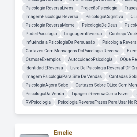
Psicologia ReversaLivros
ProjeçãoPsicologia
Frase
ImagemPsicologia Reversa
PsicologiaCognitiva
OLi
Psicologia ReversaMeme
PsicologiaDe Deus
Psico
PoderPsicologia
LinguagemReversa
Conheço Você
Influência a PsicologiaDa Persuasão
Psicologia Revers
Cartazes Com Mensagens DaPsicologia Reversa
Exem
OsmoseExemplos
AutocuidadoPsicologia
OQue Rem
Identidad EReversa
Livro De Psicologia ReversaPDF Gra
Imagem PsicologiaPara Site De Vendas
Cantadas Sobr
PsicologiaAgora Sabe
Cartazes Sobre OLixo Com Men
PsicologiaDa Venda
Tipagem ReversaComo Fazer
RVPsicologia
Psicologia ReversaFrases Para Usar No 
Emelie