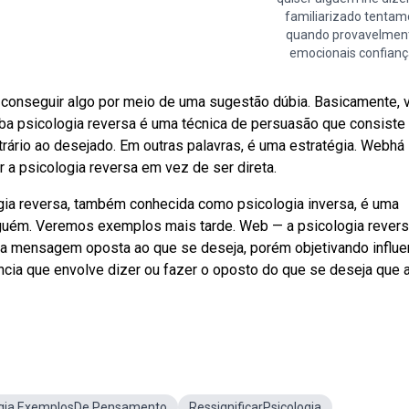
familiarizado tentam
quando provavelmen
emocionais confian
e conseguir algo por meio de uma sugestão dúbia. Basicamente, 
eba psicologia reversa é uma técnica de persuasão que consist
trário ao desejado. Em outras palavras, é uma estratégia. Webhá
 a psicologia reversa em vez de ser direta.
gia reversa, também conhecida como psicologia inversa, é uma
alguém. Veremos exemplos mais tarde. Web — a psicologia revers
a mensagem oposta ao que se deseja, porém objetivando influe
ência que envolve dizer ou fazer o oposto do que se deseja que 
ogia ExemplosDe Pensamento
RessignificarPsicologia