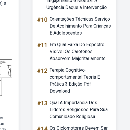
Engajamento é Mostrar A
) a
Urgência Daquela Intervenção
#10
Orientações Técnicas Serviço
De Acolhimento Para Crianças
E Adolescentes
#11
Em Qual Faixa Do Espectro
Visível Os Carotenos
Absorvem Majoritariamente
#12
Terapia Cognitivo-
comportamental Teoria E
Prática 3 Edição Pdf
Download
#13
Qual A Importância Dos
Líderes Religiosos Para Sua
r
Comunidade Religiosa
as
uir
#14
Os Ciclomotores Devem Ser
endo