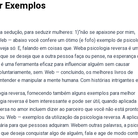
r Exemplos
a sedução, para seduzir mulheres: 1)“não se apaixone por mim,
Web — abaixo você confere um ótimo (e fofo) exemplo de psicol
 veja só: E, falando em coisas que. Weba psicologia reversa é u
o que se deseja que a outra pessoa faça ou pense, na esperança
a é uma ferramenta eficaz para influenciar alguém sem causar
oluntariamente, sem. Web — concluindo, os melhores livros de
tender e manipular a mente humana. Com histórias intrigantes e
ogia reversa, fornecendo também alguns exemplos para melhor
ia reversa é bem interessante e pode ser útil, quando aplicada
rsa no amor incluem dizer ao parceiro que você não está pront
u. Web — exemplos da utilização da psicologia reversa. A aplic
ária para que pessoas adquiram. Webem outras palavras, a psic
que deseja conquistar algo de alguém, fala e age de modo contr