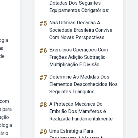
Dotadas Dos Seguintes
Equipamentos Obrigatórios:
#5
Nas Ultimas Decadas A
Sociedade Brasileira Convive
Com Novas Perspectivas
ogia
ma
#6
Exercícios Operações Com
 de
Frações Adição Subtração
Multiplicação E Divisão
#7
Determine As Medidas Dos
.
Elementos Desconhecidos Nos
Seguintes Triângulos
 com
#8
A Proteção Mecânica Do
o para
Embrião Dos Mamíferos é
ação
Realizada Fundamentalmente
ologia
#9
Uma Estratégia Para
ário