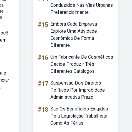
Conduzidos Nas Vias Urbanas
os
te
Preferencialmente
ça
#15
Embora Cada Empresa
Explore Uma Atividade
você
Econômica De Forma
e em
Diferente
#16
Um Fabricante De Cosméticos
Decide Produzir Três
Diferentes Catálogos
a é
nciar
#17
Suspensão Dos Direitos
a
Políticos Por Improbidade
Administrativa Prazo
#18
São Os Benefícios Exigidos
Pela Legislação Trabalhista
Como As Férias