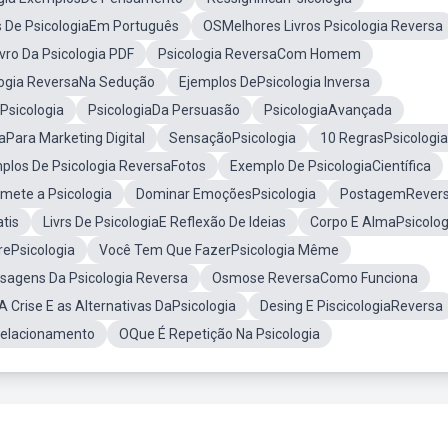
s De PsicologiaEm Português
OSMelhores Livros Psicologia Reversa
vro Da Psicologia PDF
Psicologia ReversaCom Homem
logia ReversaNa Sedução
Ejemplos DePsicologia Inversa
Psicologia
PsicologiaDa Persuasão
PsicologiaAvançada
aPara Marketing Digital
SensaçãoPsicologia
10 RegrasPsicologia
plos De Psicologia ReversaFotos
Exemplo De PsicologiaCientífica
ete a Psicologia
Dominar EmoçõesPsicologia
PostagemRever
tis
Livrs De PsicologiaE Reflexão De Ideias
Corpo E AlmaPsicolog
ePsicologia
Você Tem Que FazerPsicologia Même
sagens Da Psicologia Reversa
Osmose ReversaComo Funciona
A Crise E as Alternativas DaPsicologia
Desing E PiscicologiaReversa
Relacionamento
OQue É Repetição Na Psicologia