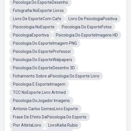
Psicologa Do EsporteDesenho
Fotografia NoEsporte Livros
Livro De EsporteCom Cafe
Livro De PsicologiaPositiva
Piscicologia NoEsporte
Psicologia Do EsporteFotos
PsicologiaEsportiva
Psicologia Do EsporteImagens HD
Psicologia Do EsporteImagem PNG
Psicologia Do EsporteProfessor
Psicologia Do EsporteWalpapers
Psicologia Do EsporteDesenho 3D
Fichamento Sobre aPsicologia Do Esporte Livro
Psicologia E EsporteImagem
TCC NoEsporte Livro Artmed
Psicologia DoJogador Imagens
Antonio Carlos GomesLivro Esporte
Frase De Efeito DaPsicologia Do Esporte
Pior AtletaLivro
LivroKatia Rubio