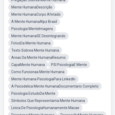
Pregação Sobrea Mente Humana
Mente HumanaDescrição
Mente HumanaCorpo Afetado
A Mente HumanaAlpz Brasil
Psicologia MenteImagens
Mente HumanaSE Desintegrando
FotosDa Mente Humana
Texto Sobrea Mente Humana
Areas Da Mente HumanaResumo
CapaMente Humana
PSI PsicologiaE Mente
Como Funcionaa Mente Humana
Mente Humana PsicologiaPara LinkedIn
A Psicodelica Mente HumanaDocumentario Completo
Psicologia EstudoDa Mente
Símbolos Que Representama Mente Humana
Linica De PsicologiaHumanamente Macae