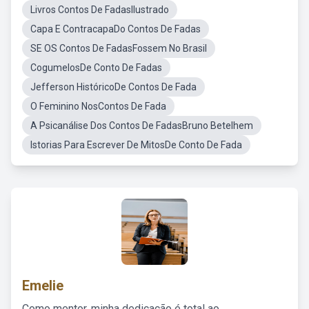
Livros Contos De FadasIlustrado
Capa E ContracapaDo Contos De Fadas
SE OS Contos De FadasFossem No Brasil
CogumelosDe Conto De Fadas
Jefferson HistóricoDe Contos De Fada
O Feminino NosContos De Fada
A Psicanálise Dos Contos De FadasBruno Betelhem
Istorias Para Escrever De MitosDe Conto De Fada
Emelie
Como mentor, minha dedicação é total ao