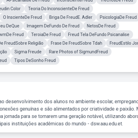
APsicanálise De Freud
InconscienteFreud
TrechosDe Freud
eudin Color
Teoria Do InconscienteDe Freud
O InscienteDe Freud
Briga De FreudE. Adler
PsicologiaDe Freud
reu DeQue
Imagem DeFundo De Freud
NetosDe Freud
wmDe Freud
TeroiaDe Freud
Freud Tela DeFundo Psicanalise
De FreudSobre Religião
Frase De FreudSobre Tdah
FreudEstilo Jo
eção
Sigma Freude
Rare Photos of SigmundFreud
reud
Tipos DeSonho Freud
 ao desenvolvimento dos alunos no ambiente escolar, empregan
nexões genuínas e são alimentados por criatividade e paixão. 
a jornada para se tornarem uma geração notável, utilizando abo
ipais instituições acadêmicas do mundo - dsw.aau.edu.et.