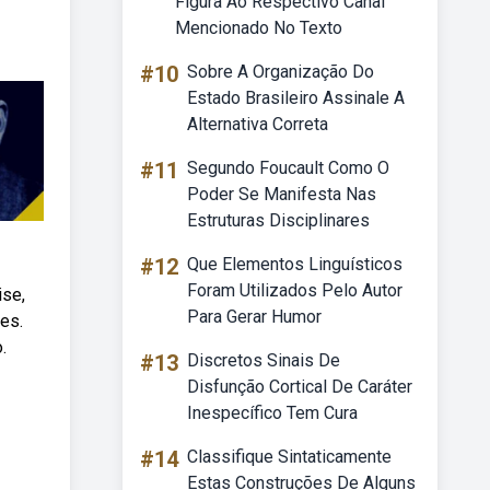
Figura Ao Respectivo Canal
Mencionado No Texto
#10
Sobre A Organização Do
Estado Brasileiro Assinale A
Alternativa Correta
#11
Segundo Foucault Como O
Poder Se Manifesta Nas
Estruturas Disciplinares
#12
Que Elementos Linguísticos
Foram Utilizados Pelo Autor
ise,
Para Gerar Humor
es.
.
#13
Discretos Sinais De
Disfunção Cortical De Caráter
Inespecífico Tem Cura
#14
Classifique Sintaticamente
Estas Construções De Alguns