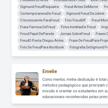
FreudAos 83 Anos
InconsienteDe Freud
IDDe Freud
Sigmund FreudPsiquiatra
Freud Antes DeMorrer
Fr
ContemporaneosDe Freud
Sigmund Freud DeJuliete
O Inconsciente ParaFreud
Foto FreudGIF
Freud Mor
Frase Famosa DoFreud
Fotos IneditasDe Freud
Img
Freud Papel DeParede
Jornais SobreFreud
Frases 
FreudO Poeta Chegou Antes
Frase De FreudPara Proj
Foto De FreudPara Nootbook
Fotografia DeSigmund F
Emelie
Como mentor, minha dedicação é total
métodos pedagógicos que priorizam co
missão é orientar os estudantes em su
educacionais reconhecidas pelas princ