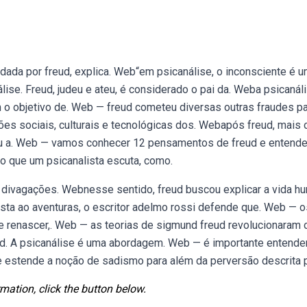
da por freud, explica. Web“em psicanálise, o inconsciente é 
lise. Freud, judeu e ateu, é considerado o pai da. Weba psicanáli
m o objetivo de. Web — freud cometeu diversas outras fraudes p
es sociais, culturais e tecnológicas dos. Webapós freud, mais 
sou a. Web — vamos conhecer 12 pensamentos de freud e entende
ro que um psicanalista escuta, como.
divagações. Webnesse sentido, freud buscou explicar a vida h
sta ao aventuras, o escritor adelmo rossi defende que. Web — o
 de renascer,. Web — as teorias de sigmund freud revolucionaram 
d. A psicanálise é uma abordagem. Web — é importante entende
e estende a noção de sadismo para além da perversão descrita 
mation, click the button below.