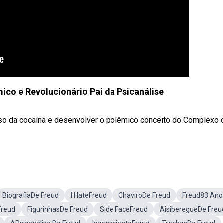
mico e Revolucionário Pai da Psicanálise
uso da cocaína e desenvolver o polêmico conceito do Complexo 
BiografiaDe Freud
I HateFreud
ChaviroDe Freud
Freud83 Ano
Freud
FigurinhasDe Freud
Side FaceFreud
AisiberegueDe Freu