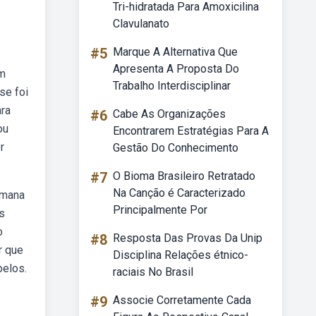
Tri-hidratada Para Amoxicilina
Clavulanato
#5
Marque A Alternativa Que
Apresenta A Proposta Do
um
Trabalho Interdisciplinar
se foi
ara
#6
Cabe As Organizações
ou
Encontrarem Estratégias Para A
r
Gestão Do Conhecimento
#7
O Bioma Brasileiro Retratado
Na Canção é Caracterizado
umana
Principalmente Por
s
o
#8
Resposta Das Provas Da Unip
r que
Disciplina Relações étnico-
pelos.
raciais No Brasil
#9
Associe Corretamente Cada