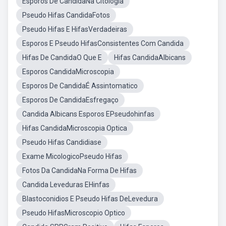
Esporos De CandidaNa Citologia
Pseudo Hifas CandidaFotos
Pseudo Hifas E HifasVerdadeiras
Esporos E Pseudo HifasConsistentes Com Candida
Hifas De CandidaO Que E
Hifas CandidaAlbicans
Esporos CandidaMicroscopia
Esporos De CandidaÉ Assintomatico
Esporos De CandidaEsfregaço
Candida Albicans Esporos EPseudohinfas
Hifas CandidaMicroscopia Optica
Pseudo Hifas Candidiase
Exame MicologicoPseudo Hifas
Fotos Da CandidaNa Forma De Hifas
Candida Leveduras EHinfas
Blastoconidios E Pseudo Hifas DeLevedura
Pseudo HifasMicroscopio Optico