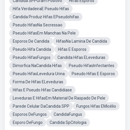
Candida SPPGram Positivo
Hifas Esporos
Hifa VerdadeiraE Pseudo Hifas
Candida Produz Hifas EPseudohifas
Pseudo HifasNa Secressao
Pseudo HifasEm Manchas Na Pele
Esporos De Candida
HifasNa Lamina De Candida
Pseudo Hifa Candida
Hifas E Esporos
Pseudo HifasFungos
Candida Hifas ELeveduras
Dimorfica NaCandida Hifas
Pseudo HifasInfectantes
Pseudo HifasLevedura Urina
Pseudo Hifas E Esporos
Forma De Hifas ELeveduras
Hifas E Pseudo Hifas Candidiase
Leveduras E HifasEm Material De Raspado De Pele
Parede Celular DaCandida SPP
Fungos Hifas EMicélio
Esporos DeFungos
CandidaFungus
Esporo DeFungo
Candida SpCitologia