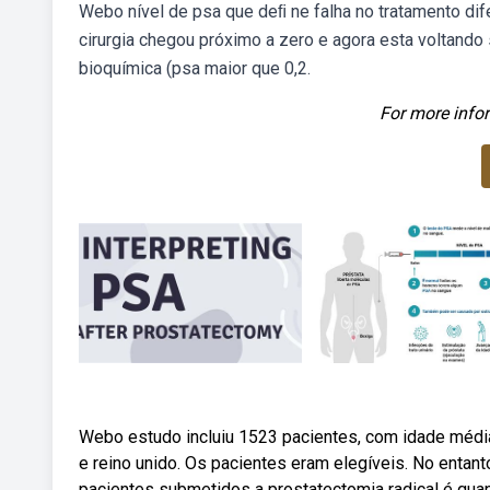
Webo nível de psa que deﬁ ne falha no tratamento dif
cirurgia chegou próximo a zero e agora esta voltando
bioquímica (psa maior que 0,2.
For more infor
Webo estudo incluiu 1523 pacientes, com idade média
e reino unido. Os pacientes eram elegíveis. No enta
pacientes submetidos a prostatectomia radical é qua