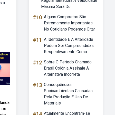
Regulamentadora A Velocidade
s a
Máxima Será De
#10
Alguns Compostos São
Extremamente Importantes
No Cotidiano Podemos Citar
#11
A Identidade E A Alteridade
Podem Ser Compreendidas
Respectivamente Como:
#12
Sobre O Período Chamado
Brasil Colônia Assinale A
Alternativa Incorreta
#13
Consequências
Socioambientais Causadas
Pela Produção E Uso De
rlanda
Materiais
 nos
#14
Atualmente Encontram-se
ento