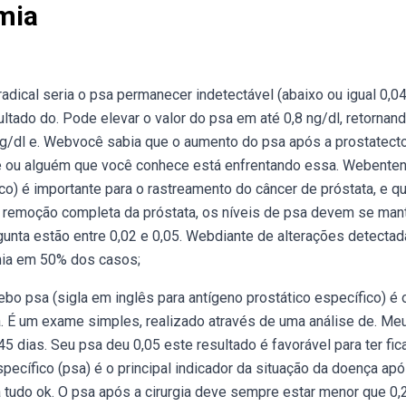
mia
 radical seria o psa permanecer indetectável (abaixo ou igual 0,04
ultado do. Pode elevar o valor do psa em até 0,8 ng/dl, retornan
ng/dl e. Webvocê sabia que o aumento do psa após a prostatect
ocê ou alguém que você conhece está enfrentando essa. Webente
co) é importante para o rastreamento do câncer de próstata, e q
 a remoção completa da próstata, os níveis de psa devem se man
gunta estão entre 0,02 e 0,05. Webdiante de alterações detecta
mia em 50% dos casos;
bo psa (sigla em inglês para antígeno prostático específico) é 
ta. É um exame simples, realizado através de uma análise de. Me
45 dias. Seu psa deu 0,05 este resultado é favorável para ter fi
ecífico (psa) é o principal indicador da situação da doença apó
 tudo ok. O psa após a cirurgia deve sempre estar menor que 0,2