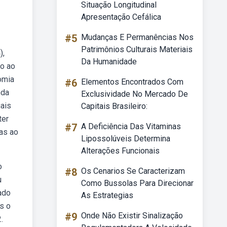
Situação Longitudinal
Apresentação Cefálica
#5
Mudanças E Permanências Nos
Patrimônios Culturais Materiais
),
Da Humanidade
do ao
omia
#6
Elementos Encontrados Com
nda
Exclusividade No Mercado De
uais
Capitais Brasileiro:
ter
#7
A Deficiência Das Vitaminas
das ao
Lipossolúveis Determina
Alterações Funcionais
o
#8
Os Cenarios Se Caracterizam
u
Como Bussolas Para Direcionar
cado
As Estrategias
s o
#9
Onde Não Existir Sinalização
.