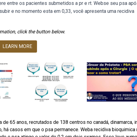
ere entre os pacientes submetidos a pr e rt. Webse seu psa apó
 subir e no momento esta em 0,33, você apresenta uma recidiva
mation, click the button below.
LEARN MORE
 de 65 anos, recrutados de 138 centros no canadá, dinamarca, i
nto, há casos em que o psa permanece. Weba recidiva bioquimica
ndo o psa atinge o valor de 0,2 em dois exames. Esse leve aum