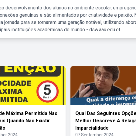
 ao desenvolvimento dos alunos no ambiente escolar, empregan
nexões genuínas e são alimentados por criatividade e paixão. 
a jornada para se tornarem uma geração notável, utilizando abo
ipais instituições acadêmicas do mundo - dsw.aau.edu.et.
de Máxima Permitida Nas
Qual Das Seguintes Opçõ
ais Quando Não Existir
Melhor Descreve A Relaçã
ção
Imparcialidade
ber 2024
07 September 2024