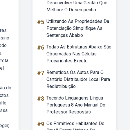
Desenvolver Uma Gestão Que
Melhore O Desempenho
#5
Utilizando As Propriedades Da
Potenciação Simplifique As
ores
Sentenças Abaixo
nsino
modo
#6
Todas As Estruturas Abaixo São
e.
Observadas Nas Células
reta
Procariontes Exceto
el
#7
Remetidos Os Autos Para O
Cartório Distribuidor Local Para
Redistribuição
rão do
ectos
#8
Tecendo Linguagens Língua
ifle
Portuguesa 8 Ano Manual Do
essa
Professor Respostas
#9
Os Primitivos Habitantes Do
eger,