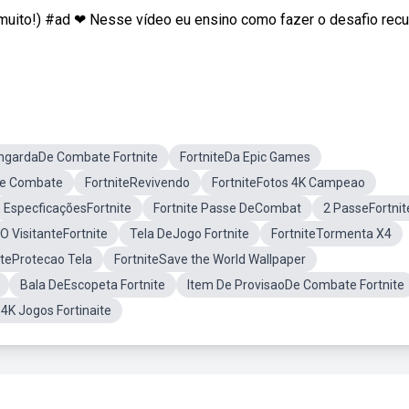
a muito!) #ad ❤ Nesse vídeo eu ensino como fazer o desafio rec
ngardaDe Combate Fortnite
FortniteDa Epic Games
e Combate
FortniteRevivendo
FortniteFotos 4K Campeao
EspecficaçõesFortnite
Fortnite Passe DeCombat
2 PasseFortnit
O VisitanteFortnite
Tela DeJogo Fortnite
FortniteTormenta X4
iteProtecao Tela
FortniteSave the World Wallpaper
Bala DeEscopeta Fortnite
Item De ProvisaoDe Combate Fortnite
K Jogos Fortinaite