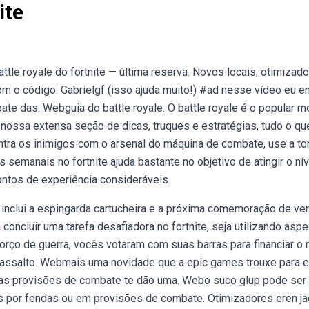
ite
tle royale do fortnite — última reserva. Novos locais, otimizad
m o código: Gabrielgf (isso ajuda muito!) #ad nesse vídeo eu e
te das. Webguia do battle royale. O battle royale é o popular 
 a nossa extensa seção de dicas, truques e estratégias, tudo o qu
ra os inimigos com o arsenal do máquina de combate, use a tor
emanais no fortnite ajuda bastante no objetivo de atingir o nív
ontos de experiência consideráveis.
te inclui a espingarda cartucheira e a próxima comemoração de ve
concluir uma tarefa desafiadora no fortnite, seja utilizando asp
o de guerra, vocês votaram com suas barras para financiar o r
e assalto. Webmais uma novidade que a epic games trouxe para 
!as provisões de combate te dão uma. Webo suco glup pode ser
s por fendas ou em provisões de combate. Otimizadores eren ja