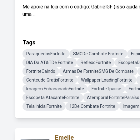
Me apoie na loja com o código: GabrielGF (isso ajud
uma ...
Tags
ParaquedasFortnite
SMGDe Combate Fortnite
Espi
DIA Da AT&TDe Fortnite
ReflexoFortnite
EscopetaD
FortniteCaindo
Armas De FortniteSMG De Combate
Conteudo GratisFortnite
Wallpaper LoadingFortnite
Imagem EnbananadoFortnite
FortniteTpasse
Fortn
Escopeta AtacanteFortnite
Atemporal FortniteParaíso
Tela InicialFortnite
12De Combate Fortnite
Imagem 4
Emelie