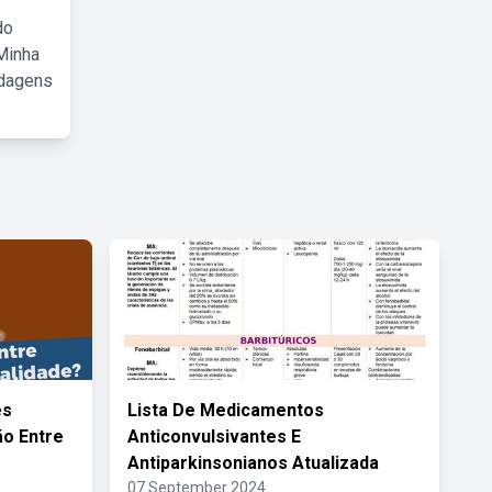
do
Minha
rdagens
es
Lista De Medicamentos
o Entre
Anticonvulsivantes E
Antiparkinsonianos Atualizada
07 September 2024