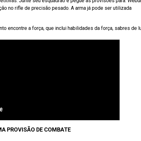
petitivas. Junte seu esquadrão e pegue as provisões para. Web
ão no rifle de precisão pesado. A arma já pode ser utilizada
nto encontre a força, que inclui habilidades da força, sabres de l
MA PROVISÃO DE COMBATE