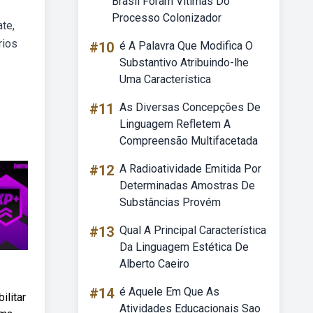
Brasil Foram Vítimas Do
Processo Colonizador
ate,
rios
#10
é A Palavra Que Modifica O
Substantivo Atribuindo-lhe
Uma Característica
#11
As Diversas Concepções De
Linguagem Refletem A
Compreensão Multifacetada
#12
A Radioatividade Emitida Por
Determinadas Amostras De
Substâncias Provém
#13
Qual A Principal Característica
Da Linguagem Estética De
Alberto Caeiro
#14
é Aquele Em Que As
ilitar
Atividades Educacionais Sao