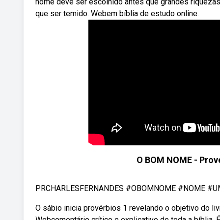
nome deve ser escolhido antes que grandes riquezas
que ser temido. Webem bíblia de estudo online.
O BOM NOME - Provér
PRCHARLESFERNANDES #OBOMNOME #NOME #UMESC
O sábio inicia provérbios 1 revelando o objetivo do livr
Webcomentário crítico e explicativo de toda a bíblia.