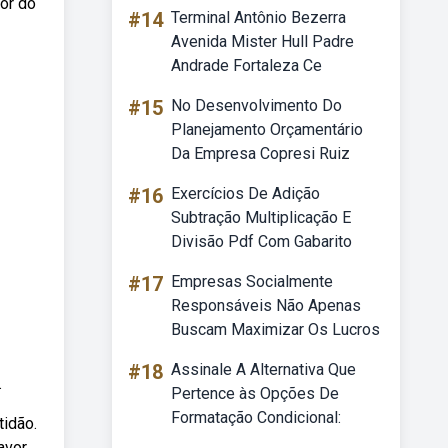
or do
#14
Terminal Antônio Bezerra
Avenida Mister Hull Padre
Andrade Fortaleza Ce
#15
No Desenvolvimento Do
Planejamento Orçamentário
Da Empresa Copresi Ruiz
#16
Exercícios De Adição
Subtração Multiplicação E
Divisão Pdf Com Gabarito
#17
Empresas Socialmente
Responsáveis Não Apenas
Buscam Maximizar Os Lucros
#18
Assinale A Alternativa Que
.
Pertence às Opções De
Formatação Condicional:
tidão.
avor