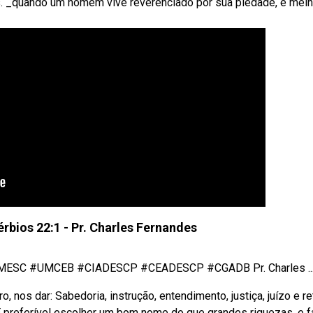
. _quando um homem vive reverenciado por sua piedade, é melh
bios 22:1 - Pr. Charles Fernandes
 #UMCEB #CIADESCP #CEADESCP #CGADB Pr. Charles ..
o, nos dar: Sabedoria, instrução, entendimento, justiça, juízo e re
 É preferível escolher um bom nome do que grandes riquezas, e f