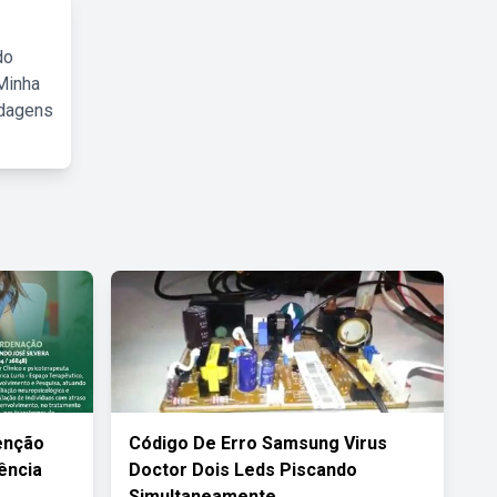
do
Minha
rdagens
enção
Código De Erro Samsung Virus
ência
Doctor Dois Leds Piscando
Simultaneamente