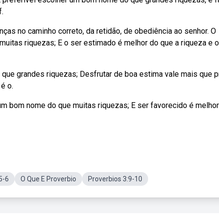
.
ças no caminho correto, da retidão, de obediência ao senhor. O
muitas riquezas; E o ser estimado é melhor do que a riqueza e o
 que grandes riquezas; Desfrutar de boa estima vale mais que p
é o.
r um bom nome do que muitas riquezas; E ser favorecido é melho
5-6
O Que E Proverbio
Proverbios 3:9-10