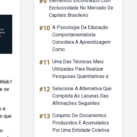
#9
Elementos Encontrados Com
Exclusividade No Mercado De
Capitais Brasileiro:
#10
A Psicologia Da Educação
Comportamentalista
Considera A Aprendizagem
Como
#11
Uma Das Técnicas Mais
Utilizadas Para Realizar
Pesquisas Quantitativas é:
. Web1
#12
Selecione A Alternativa Que
re se
Completa As Lacunas Das
Afirmações Seguintes
o é
#13
Conjunto De Documentos
do que
Produzidos E Acumulados
Por Uma Entidade Coletiva
om