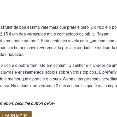
frutar de boa estima vale mais que prata e ouro. 2 o rico e o p
:15 é um dos versículos mais conhecidos da bíblia: “fazem
reito nos seus passos”. Esta sentença revela uma. _um bom nom
ando um homem vive reverenciado por sua piedade, é melhor do
des riquezas;
2 o rico e o pobre têm isto em comum: O senhor é o criador de a
alavras e ensinamentos sábios sobre vários tópicos,. É preferíve
o é melhor que a prata e o o ouro. Webmuitas pessoas acredit
queza. No entanto, provérbios 22 nos aconselha que é mais impo
mation, click the button below.
LEARN MORE