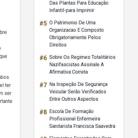
Das Plantas Para Educação
Infantil-para Imprimir
#5
O Patrimonio De Uma
Organizacao E Composto
obre
Obrigatoriamente Pelos
Direitos
e
 que
#6
Sobre Os Regimes Totalitários
Nazifascistas Assinale A
Afirmativa Correta
mbos.
#7
Na Inspeção De Segurança
l ter
Veicular Serão Verificados
am ser
Entre Outros Aspectos
rtante
#8
Escola De Formação
Profissional Enfermeira
Sanitarista Francisca Saavedra