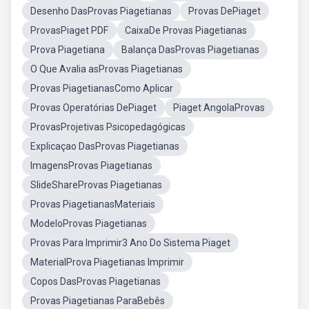
Desenho DasProvas Piagetianas
Provas DePiaget
ProvasPiaget PDF
CaixaDe Provas Piagetianas
Prova Piagetiana
Balança DasProvas Piagetianas
O Que Avalia asProvas Piagetianas
Provas PiagetianasComo Aplicar
Provas Operatórias DePiaget
Piaget AngolaProvas
ProvasProjetivas Psicopedagógicas
Explicaçao DasProvas Piagetianas
ImagensProvas Piagetianas
SlideShareProvas Piagetianas
Provas PiagetianasMateriais
ModeloProvas Piagetianas
Provas Para Imprimir3 Ano Do Sistema Piaget
MaterialProva Piagetianas Imprimir
Copos DasProvas Piagetianas
Provas Piagetianas ParaBebês