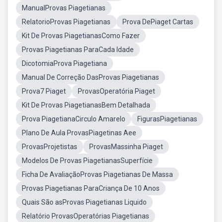
ManualProvas Piagetianas
RelatorioProvas Piagetianas
Prova DePiaget Cartas
Kit De Provas PiagetianasComo Fazer
Provas Piagetianas ParaCada Idade
DicotomiaProva Piagetiana
Manual De Correção DasProvas Piagetianas
Prova7 Piaget
ProvasOperatória Piaget
Kit De Provas PiagetianasBem Detalhada
Prova PiagetianaCirculo Amarelo
FigurasPiagetianas
Plano De Aula ProvasPiagetinas Aee
ProvasProjetistas
ProvasMassinha Piaget
Modelos De Provas PiagetianasSuperfície
Ficha De AvaliaçãoProvas Piagetianas De Massa
Provas Piagetianas ParaCriança De 10 Anos
Quais São asProvas Piagetianas Liquido
Relatório ProvasOperatórias Piagetianas